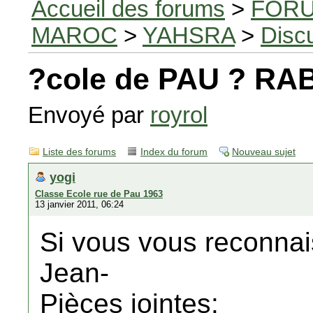
Accueil des forums
>
FORU
MAROC
>
YAHSRA
>
Disc
?cole de PAU ? RA
Envoyé par
royrol
Liste des forums
Index du forum
Nouveau sujet
yogi
Classe Ecole rue de Pau 1963
13 janvier 2011, 06:24
Si vous vous reconnais
Jean-
Pièces jointes: