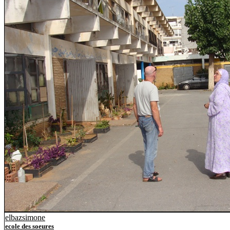
elbazsimone
ecole des soeures