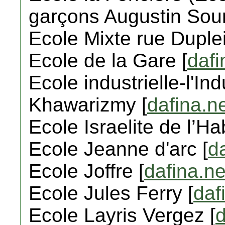
garçons Augustin Sour
Ecole Mixte rue Duplei
Ecole de la Gare [
dafi
Ecole industrielle-l'In
Khawarizmy [
dafina.n
Ecole Israelite de l’Hab
Ecole Jeanne d'arc [
d
Ecole Joffre [
dafina.ne
Ecole Jules Ferry [
daf
Ecole Layris Vergez [
d