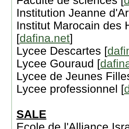
Faculte de sciences [
d
Institution Jeanne d'Ar
Institut Marocain des
[
dafina.net
]
Lycee Descartes [
dafi
Lycee Gouraud [
dafin
Lycee de Jeunes Filles
Lycee professionnel [
SALE
Ecole de l'Alliance Isra