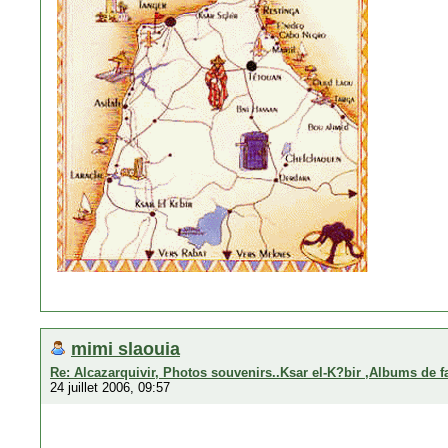
mimi slaouia
Re: Alcazarquivir, Photos souvenirs..Ksar el-K?bir ,Albums de f
24 juillet 2006, 09:57