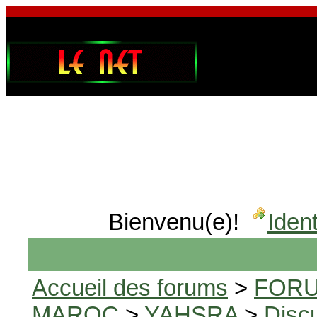
Bienvenu(e)!
Ident
Accueil des forums
>
FORU
MAROC
>
YAHSRA
>
Disc