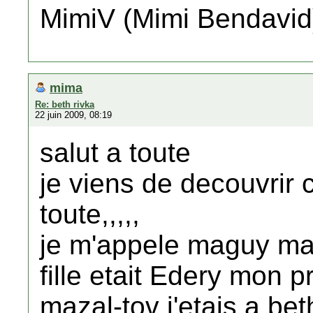
MimiV (Mimi Bendavid
mima
Re: beth rivka
22 juin 2009, 08:19
salut a toute
je viens de decouvrir c
toute,,,,,
je m'appele maguy m
fille etait Edery mon p
mazal-tov j'etais a bet