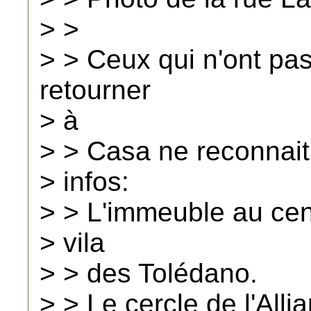
> >
> > Ceux qui n'ont pas
retourner
> à
> > Casa ne reconnait
> infos:
> > L'immeuble au cent
> vila
> > des Tolédano.
> > Le cercle de l'Alli