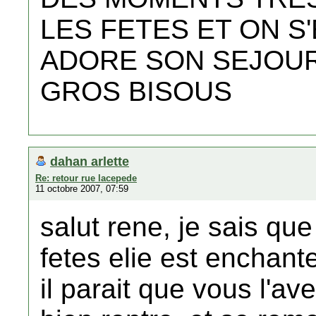
LES FETES ET ON S'
ADORE SON SEJOU
GROS BISOUS
dahan arlette
Re: retour rue lacepede
11 octobre 2007, 07:59
salut rene, je sais qu
fetes elie est enchant
il parait que vous l'ave