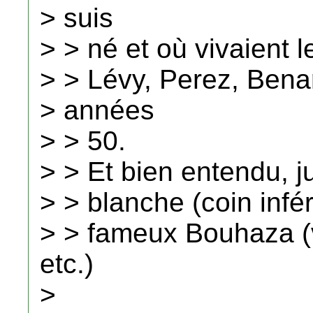
> suis
> > né et où vivaient l
> > Lévy, Perez, Bena
> années
> > 50.
> > Et bien entendu, ju
> > blanche (coin inféri
> > fameux Bouhaza (
etc.)
>