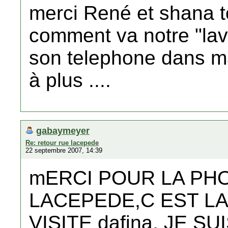
merci René et shana t
comment va notre "lav
son telephone dans ma
à plus ....
gabaymeyer
Re: retour rue lacepede
22 septembre 2007, 14:39
mERCI POUR LA PH
LACEPEDE,C EST LA
VISITE dafina, JE SU