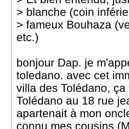
> blanche (coin inférieu
> fameux Bouhaza (ve
etc.)
bonjour Dap. je m'app
toledano. avec cet im
villa des Tolédano, ça f
Tolédano au 18 rue j
apartenait à mon oncl
connu mes cousins (M