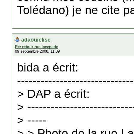
Tolédano) je ne cite p
adaouielise
Re: retour rue lacepede
09 septembre 2008, 11:09
bida a écrit:
------------------------------
> DAP a écrit:
> ---------------------------
> -----
> > Photo de la rue L