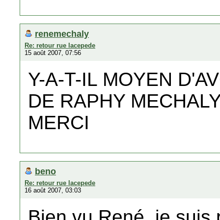
renemechaly
Re: retour rue lacepede
15 août 2007, 07:56
Y-A-T-IL MOYEN D'
DE RAPHY MECHALY
MERCI
beno
Re: retour rue lacepede
16 août 2007, 03:03
Bien vu René, je suis 