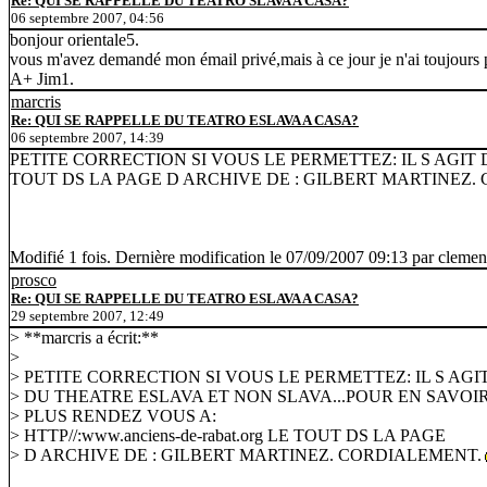
Re: QUI SE RAPPELLE DU TEATRO SLAVA A CASA?
06 septembre 2007, 04:56
bonjour orientale5.
vous m'avez demandé mon émail privé,mais à ce jour je n'ai toujours p
A+ Jim1.
marcris
Re: QUI SE RAPPELLE DU TEATRO ESLAVA A CASA?
06 septembre 2007, 14:39
PETITE CORRECTION SI VOUS LE PERMETTEZ: IL S AGIT D
TOUT DS LA PAGE D ARCHIVE DE : GILBERT MARTINEZ.
Modifié 1 fois. Dernière modification le 07/09/2007 09:13 par clemen
prosco
Re: QUI SE RAPPELLE DU TEATRO ESLAVA A CASA?
29 septembre 2007, 12:49
> **marcris a écrit:**
>
> PETITE CORRECTION SI VOUS LE PERMETTEZ: IL S AGI
> DU THEATRE ESLAVA ET NON SLAVA...POUR EN SAVOI
> PLUS RENDEZ VOUS A:
> HTTP//:www.anciens-de-rabat.org LE TOUT DS LA PAGE
> D ARCHIVE DE : GILBERT MARTINEZ. CORDIALEMENT.