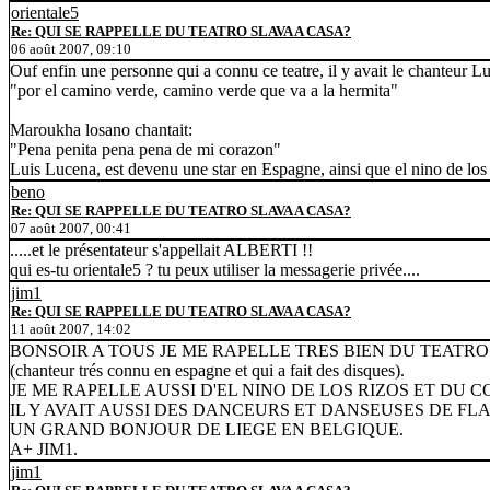
orientale5
Re: QUI SE RAPPELLE DU TEATRO SLAVA A CASA?
06 août 2007, 09:10
Ouf enfin une personne qui a connu ce teatre, il y avait le chanteur L
"por el camino verde, camino verde que va a la hermita"
Maroukha losano chantait:
"Pena penita pena pena de mi corazon"
Luis Lucena, est devenu une star en Espagne, ainsi que el nino de los r
beno
Re: QUI SE RAPPELLE DU TEATRO SLAVA A CASA?
07 août 2007, 00:41
.....et le présentateur s'appellait ALBERTI !!
qui es-tu orientale5 ? tu peux utiliser la messagerie privée....
jim1
Re: QUI SE RAPPELLE DU TEATRO SLAVA A CASA?
11 août 2007, 14:02
BONSOIR A TOUS JE ME RAPELLE TRES BIEN DU TEATRO 
(chanteur trés connu en espagne et qui a fait des disques).
JE ME RAPELLE AUSSI D'EL NINO DE LOS RIZOS ET DU
IL Y AVAIT AUSSI DES DANCEURS ET DANSEUSES DE FL
UN GRAND BONJOUR DE LIEGE EN BELGIQUE.
A+ JIM1.
jim1