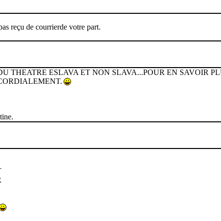
as reçu de courrierde votre part.
U THEATRE ESLAVA ET NON SLAVA...POUR EN SAVOIR PLUS R
 CORDIALEMENT.
tine.
T
R