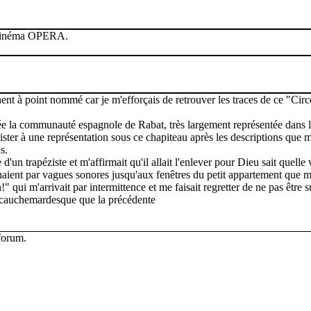
le cinéma OPERA.
nt à point nommé car je m'efforçais de retrouver les traces de ce "Circo E
née la communauté espagnole de Rabat, très largement représentée dans l
'assister à une représentation sous ce chapiteau après les descriptions qu
s.
un trapéziste et m'affirmait qu'il allait l'enlever pour Dieu sait quelle v
enaient par vagues sonores jusqu'aux fenêtres du petit appartement que
ui m'arrivait par intermittence et me faisait regretter de ne pas être 
s cauchemardesque que la précédente
 forum.