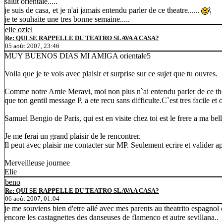
salut orientale.....
je suis de casa, et je n'ai jamais entendu parler de ce theatre......
je te souhaite une tres bonne semaine.....
elie oziel
Re: QUI SE RAPPELLE DU TEATRO SLAVA A CASA?
05 août 2007, 23:46
MUY BUENOS DIAS MI AMIGA orientale5
Voila que je te vois avec plaisir et surprise sur ce sujet que tu ouvres.
Comme notre Amie Meravi, moi non plus n`ai entendu parler de ce the
que ton gentil message P. a ete recu sans difficulte.C`est tres facile et 
Samuel Bengio de Paris, qui est en visite chez toi est le frere a ma b
Je me ferai un grand plaisir de le rencontrer.
Il peut avec plaisir me contacter sur MP. Seulement ecrire et valider ap
Merveilleuse journee
Elie
beno
Re: QUI SE RAPPELLE DU TEATRO SLAVA A CASA?
06 août 2007, 01:04
je me souviens bien d'etre allé avec mes parents au theatrito espag
encore les castagnettes des danseuses de flamenco et autre sevillana..