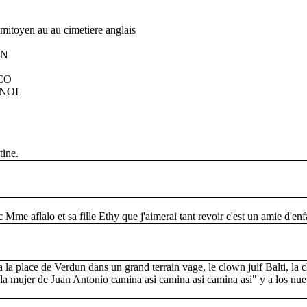
n mitoyen au au cimetiere anglais
AN
CO
GNOL
tine.
 Mme aflalo et sa fille Ethy que j'aimerai tant revoir c'est un amie d'enf
 a la place de Verdun dans un grand terrain vage, le clown juif Balti, la
la mujer de Juan Antonio camina asi camina asi camina asi" y a los nueve m