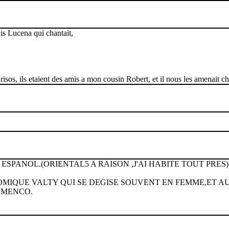
uis Lucena qui chantait,
isos, ils etaient des amis a mon cousin Robert, et il nous les amenait c
ESPANOL.(ORIENTAL5 A RAISON ,J'AI HABITE TOUT PRES)
 COMIQUE VALTY QUI SE DEGISE SOUVENT EN FEMME,ET A
AMENCO.