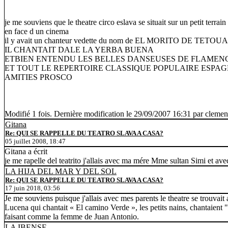
je me souviens que le theatre circo eslava se situait sur un petit terrai
en face d un cinema
il y avait un chanteur vedette du nom de EL MORITO DE TETOU
IL CHANTAIT DALE LA YERBA BUENA
ETBIEN ENTENDU LES BELLES DANSEUSES DE FLAMEN
ET TOUT LE REPERTOIRE CLASSIQUE POPULAIRE ESPA
AMITIES PROSCO
Modifié 1 fois. Dernière modification le 29/09/2007 16:31 par clemen
Gitana
Re: QUI SE RAPPELLE DU TEATRO SLAVA A CASA?
05 juillet 2008, 18:47
Gitana a écrit
je me rapelle del teatrito j'allais avec ma mére Mme sultan Simi et avec
LA HIJA DEL MAR Y DEL SOL
Re: QUI SE RAPPELLE DU TEATRO SLAVA A CASA?
17 juin 2018, 03:56
Je me souviens puisque j'allais avec mes parents le theatre se trouvait
Lucena qui chantait « El camino Verde », les petits nains, chantaient "
faisant comme la femme de Juan Antonio.
LA IBENSE