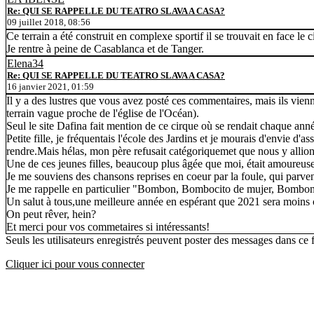
Re: QUI SE RAPPELLE DU TEATRO SLAVA A CASA?
09 juillet 2018, 08:56
Ce terrain a été construit en complexe sportif il se trouvait en face 
Je rentre à peine de Casablanca et de Tanger.
Elena34
Re: QUI SE RAPPELLE DU TEATRO SLAVA A CASA?
16 janvier 2021, 01:59
Il y a des lustres que vous avez posté ces commentaires, mais ils vienne
terrain vague proche de l'église de l'Océan).
Seul le site Dafina fait mention de ce cirque où se rendait chaque an
Petite fille, je fréquentais l'école des Jardins et je mourais d'envie d
rendre.Mais hélas, mon père refusait catégoriquemet que nous y allion
Une de ces jeunes filles, beaucoup plus âgée que moi, était amoureuse d'
Je me souviens des chansons reprises en coeur par la foule, qui parv
Je me rappelle en particulier "Bombon, Bombocito de mujer, Bombon!" q
Un salut à tous,une meilleure année en espérant que 2021 sera moin
On peut rêver, hein?
Et merci pour vos commetaires si intéressants!
Seuls les utilisateurs enregistrés peuvent poster des messages dans ce
Cliquer ici pour vous connecter