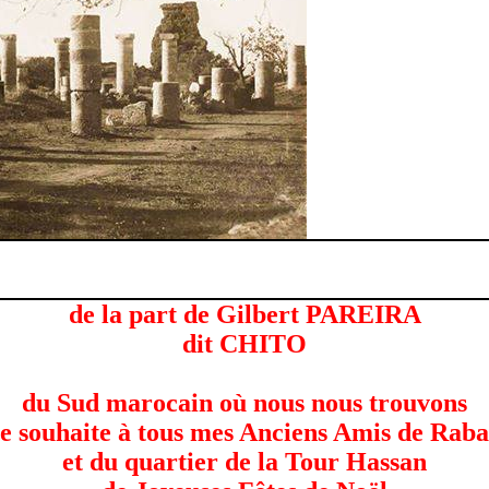
de la part de Gilbert PAREIRA
dit CHITO
du Sud marocain où nous nous trouvons
je souhaite à tous mes Anciens Amis de Raba
et du quartier de la Tour Hassan