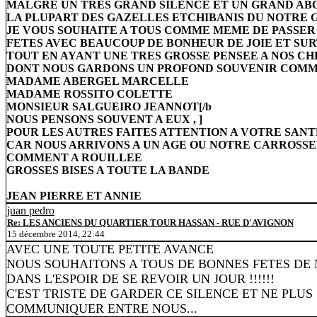
MALGRE UN TRES GRAND SILENCE ET UN GRAND AB
LA PLUPART DES GAZELLES ETCHIBANIS DU NOTRE G
JE VOUS SOUHAITE A TOUS COMME MEME DE PASSER
FETES AVEC BEAUCOUP DE BONHEUR DE JOIE ET SU
TOUT EN AYANT UNE TRES GROSSE PENSEE A NOS CH
DONT NOUS GARDONS UN PROFOND SOUVENIR COMM
MADAME ABERGEL MARCELLE
MADAME ROSSITO COLETTE
MONSIEUR SALGUEIRO JEANNOT[/b
NOUS PENSONS SOUVENT A EUX , ]
POUR LES AUTRES FAITES ATTENTION A VOTRE SANT
CAR NOUS ARRIVONS A UN AGE OU NOTRE CARROSSE
COMMENT A ROUILLEE
GROSSES BISES A TOUTE LA BANDE
JEAN PIERRE ET ANNIE
juan pedro
Re: LES ANCIENS DU QUARTIER TOUR HASSAN - RUE D'AVIGNON
15 décembre 2014, 22:44
AVEC UNE TOUTE PETITE AVANCE
NOUS SOUHAITONS A TOUS DE BONNES FETES DE
DANS L'ESPOIR DE SE REVOIR UN JOUR !!!!!!
C'EST TRISTE DE GARDER CE SILENCE ET NE PLUS
COMMUNIQUER ENTRE NOUS...