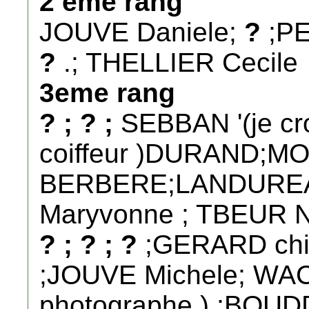
2 eme rang
JOUVE Daniele;
?
;PE
?
.; THELLIER Cecile
3eme rang
? ; ? ;
SEBBAN '(je cro
coiffeur )DURAND;MO
BERBERE;LANDUREAU
Maryvonne ; TBEUR 
? ; ? ; ?
;GERARD chi
;JOUVE Michele; WAC
photographe ) ;BOUD