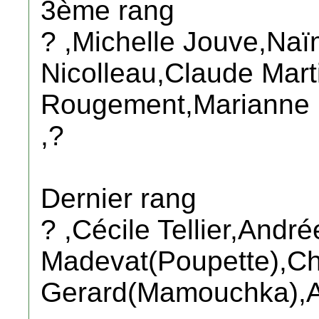
3ème rang
? ,Michelle Jouve,Naï
Nicolleau,Claude Mar
Rougement,Marianne N
,?
Dernier rang
? ,Cécile Tellier,André
Madevat(Poupette),Ch
Gerard(Mamouchka),A