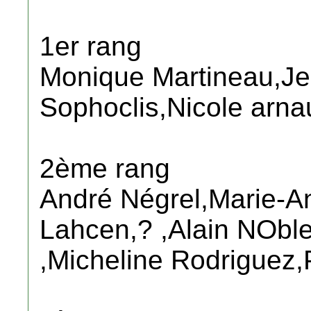
1er rang
Monique Martineau,Je
Sophoclis,Nicole arna
2ème rang
André Négrel,Marie-A
Lahcen,? ,Alain NOble
,Micheline Rodriguez,P