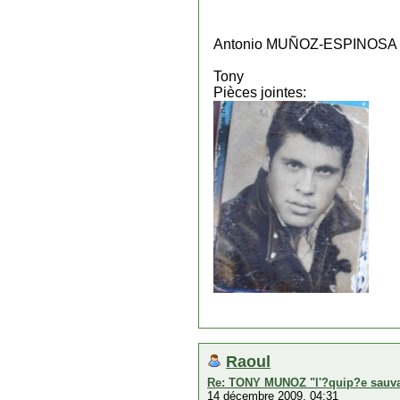
Antonio MUÑOZ-ESPINOSA
Tony
Pièces jointes:
Raoul
Re: TONY MUNOZ "l'?quip?e sauv
14 décembre 2009, 04:31