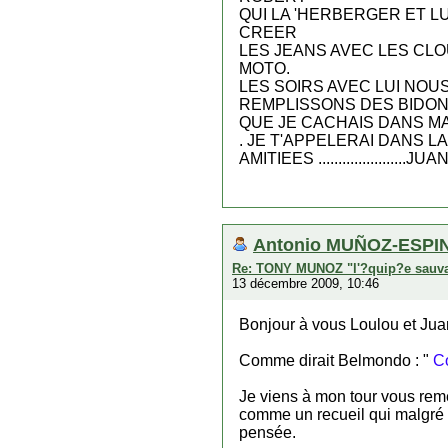
QUI LA 'HERBERGER ET LU
CREER
LES JEANS AVEC LES CLOU
MOTO.
LES SOIRS AVEC LUI NOU
REMPLISSONS DES BIDO
QUE JE CACHAIS DANS MA
. JE T'APPELERAI DANS L
AMITIEES ......................JUAN 
Antonio MUÑOZ-ESPIN
Re: TONY MUNOZ "l'?quip?e sauv
13 décembre 2009, 10:46
Bonjour à vous Loulou et Jua
Comme dirait Belmondo : "
Co
Je viens à mon tour vous reme
comme un recueil qui malgré 
pensée.