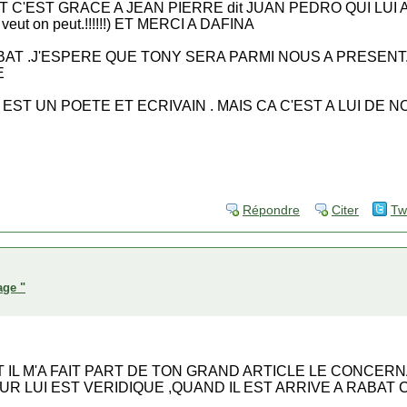
C'EST GRACE A JEAN PIERRE dit JUAN PEDRO QUI LUI 
eut on peut.!!!!!!) ET MERCI A DAFINA
BAT .J'ESPERE QUE TONY SERA PARMI NOUS A PRESEN
E
ST UN POETE ET ECRIVAIN . MAIS CA C'EST A LUI DE N
Répondre
Citer
Tw
age "
T IL M'A FAIT PART DE TON GRAND ARTICLE LE CONCER
UR LUI EST VERIDIQUE ,QUAND IL EST ARRIVE A RABAT