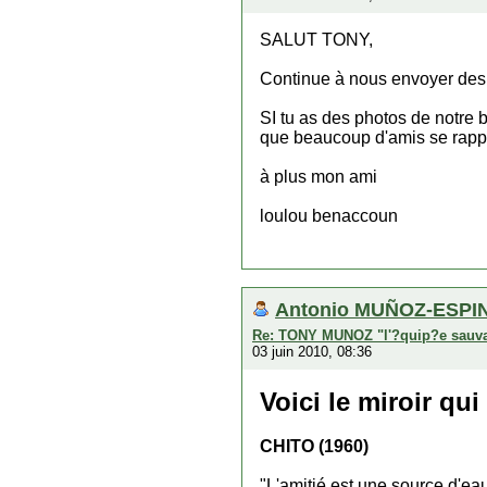
SALUT TONY,
Continue à nous envoyer des b
SI tu as des photos de notre
que beaucoup d'amis se rappe
à plus mon ami
loulou benaccoun
Antonio MUÑOZ-ESPIN
Re: TONY MUNOZ "l'?quip?e sauv
03 juin 2010, 08:36
Voici le miroir qui
CHITO (1960)
"L'amitié est une source d'eau