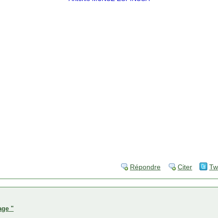
Répondre
Citer
Tw
age "