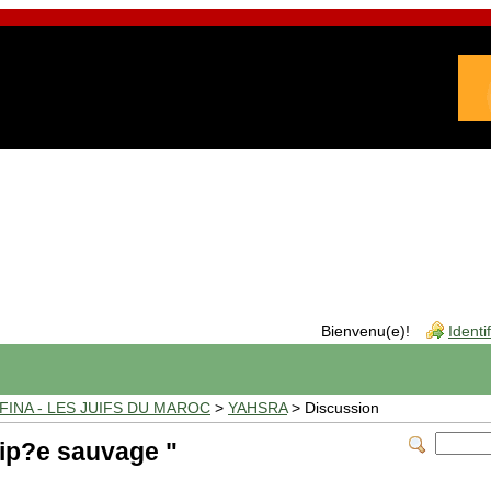
Bienvenu(e)!
Identi
INA - LES JUIFS DU MAROC
>
YAHSRA
> Discussion
p?e sauvage "