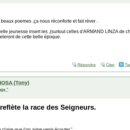
eaux poemes ,ça nous réconforte et fait réver .
 belle jeunesse insert les ,(surtout celles d'ARMAND LINZA de 
leront de cette belle époque.
Répondre
Citer
Tw
OSA (Tony)
age "
 reflète la race des Seigneurs.
 claire que l'on aime venir écouter."