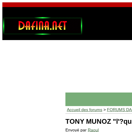
Accueil des forums
>
FORUMS DAF
TONY MUNOZ "l'?qui
Envoyé par
Raoul