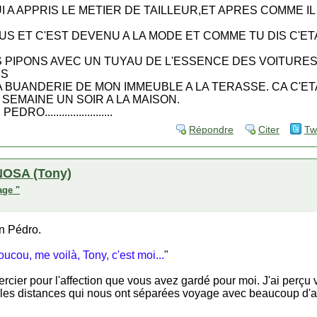
I A APPRIS LE METIER DE TAILLEUR,ET APRES COMME IL
S ET C'EST DEVENU A LA MODE ET COMME TU DIS C'ETA
S PIPONS AVEC UN TUYAU DE L'ESSENCE DES VOITURES
NS
 BUANDERIE DE MON IMMEUBLE A LA TERASSE. CA C'ET
A SEMAINE UN SOIR A LA MAISON.
PEDRO........................
Répondre
Citer
Tw
OSA (Tony)
age "
n Pédro.
ucou, me voilà, Tony, c'est moi...
"
rcier pour l'affection que vous avez gardé pour moi. J'ai perçu 
les distances qui nous ont séparées voyage avec beaucoup d'at