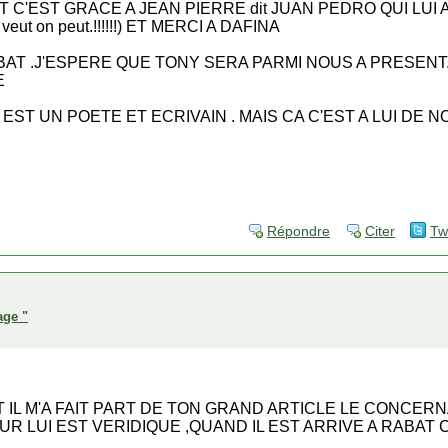
C'EST GRACE A JEAN PIERRE dit JUAN PEDRO QUI LUI 
eut on peut.!!!!!!) ET MERCI A DAFINA
BAT .J'ESPERE QUE TONY SERA PARMI NOUS A PRESEN
E
ST UN POETE ET ECRIVAIN . MAIS CA C'EST A LUI DE N
Répondre
Citer
Tw
age "
T IL M'A FAIT PART DE TON GRAND ARTICLE LE CONCER
UR LUI EST VERIDIQUE ,QUAND IL EST ARRIVE A RABAT