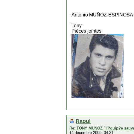
Antonio MUÑOZ-ESPINOSA
Tony
Pièces jointes:
Raoul
Re: TONY MUNOZ "l'?quip?e sauv
14 décembre 2009, 04:31