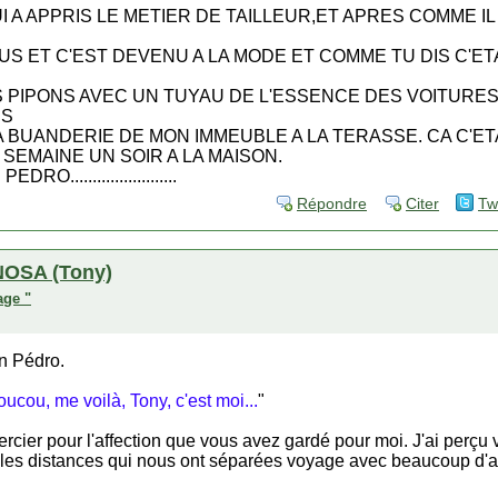
I A APPRIS LE METIER DE TAILLEUR,ET APRES COMME IL
S ET C'EST DEVENU A LA MODE ET COMME TU DIS C'ETA
S PIPONS AVEC UN TUYAU DE L'ESSENCE DES VOITURES
NS
 BUANDERIE DE MON IMMEUBLE A LA TERASSE. CA C'ET
A SEMAINE UN SOIR A LA MAISON.
PEDRO........................
Répondre
Citer
Tw
OSA (Tony)
age "
n Pédro.
ucou, me voilà, Tony, c'est moi...
"
rcier pour l'affection que vous avez gardé pour moi. J'ai perçu 
les distances qui nous ont séparées voyage avec beaucoup d'at