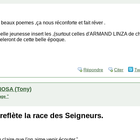
eaux poemes ,ça nous réconforte et fait réver .
 belle jeunesse insert les ,(surtout celles d'ARMAND LINZA de 
leront de cette belle époque.
Répondre
Citer
Tw
OSA (Tony)
age "
 reflète la race des Seigneurs.
 claire que l'on aime venir écouter."