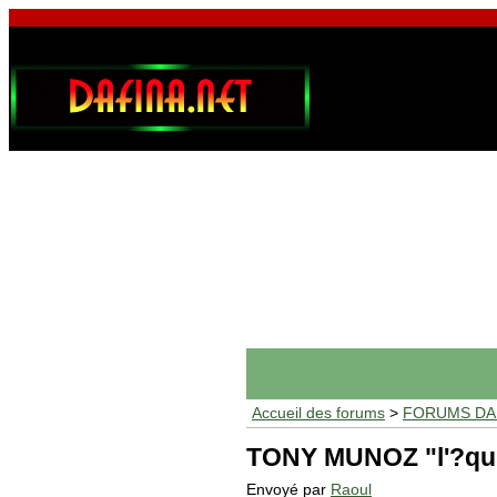
Accueil des forums
>
FORUMS DAF
TONY MUNOZ "l'?qui
Envoyé par
Raoul