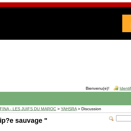
Bienvenu(e)!
Identi
INA - LES JUIFS DU MAROC
>
YAHSRA
> Discussion
p?e sauvage "