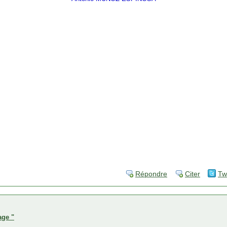
Répondre
Citer
Tw
age "