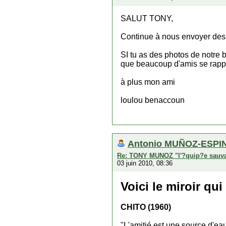
SALUT TONY,
Continue à nous envoyer des b
SI tu as des photos de notre
que beaucoup d'amis se rappe
à plus mon ami
loulou benaccoun
Antonio MUÑOZ-ESPIN
Re: TONY MUNOZ "l'?quip?e sauv
03 juin 2010, 08:36
Voici le miroir qui
CHITO (1960)
"L'amitié est une source d'eau