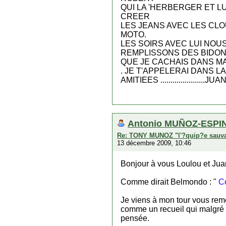
QUI LA 'HERBERGER ET LU
CREER
LES JEANS AVEC LES CLOU
MOTO.
LES SOIRS AVEC LUI NOU
REMPLISSONS DES BIDO
QUE JE CACHAIS DANS MA
. JE T'APPELERAI DANS L
AMITIEES ......................JUAN 
Antonio MUÑOZ-ESPIN
Re: TONY MUNOZ "l'?quip?e sauv
13 décembre 2009, 10:46
Bonjour à vous Loulou et Jua
Comme dirait Belmondo : "
Co
Je viens à mon tour vous reme
comme un recueil qui malgré 
pensée.