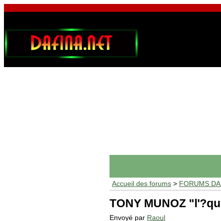
Accueil des forums
>
FORUMS DAF
TONY MUNOZ "l'?qui
Envoyé par
Raoul