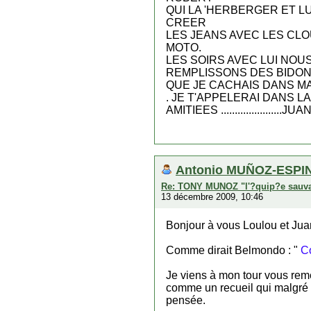
QUI LA 'HERBERGER ET LU
CREER
LES JEANS AVEC LES CLOU
MOTO.
LES SOIRS AVEC LUI NOU
REMPLISSONS DES BIDO
QUE JE CACHAIS DANS MA
. JE T'APPELERAI DANS L
AMITIEES ......................JUAN 
Antonio MUÑOZ-ESPIN
Re: TONY MUNOZ "l'?quip?e sauv
13 décembre 2009, 10:46
Bonjour à vous Loulou et Jua
Comme dirait Belmondo : "
Co
Je viens à mon tour vous reme
comme un recueil qui malgré 
pensée.