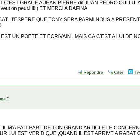
C'EST GRACE A JEAN PIERRE dit JUAN PEDRO QUI LUI 
eut on peut.!!!!!!) ET MERCI A DAFINA
BAT .J'ESPERE QUE TONY SERA PARMI NOUS A PRESEN
E
ST UN POETE ET ECRIVAIN . MAIS CA C'EST A LUI DE N
Répondre
Citer
Tw
age "
T IL M'A FAIT PART DE TON GRAND ARTICLE LE CONCER
UR LUI EST VERIDIQUE ,QUAND IL EST ARRIVE A RABAT