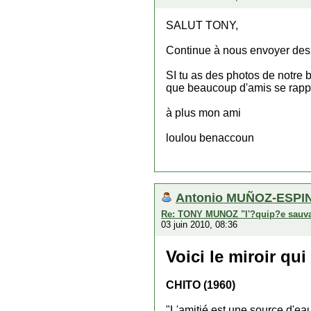
SALUT TONY,
Continue à nous envoyer des b
SI tu as des photos de notre
que beaucoup d'amis se rappe
à plus mon ami
loulou benaccoun
Antonio MUÑOZ-ESPIN
Re: TONY MUNOZ "l'?quip?e sauv
03 juin 2010, 08:36
Voici le miroir qui
CHITO (1960)
"L'amitié est une source d'eau