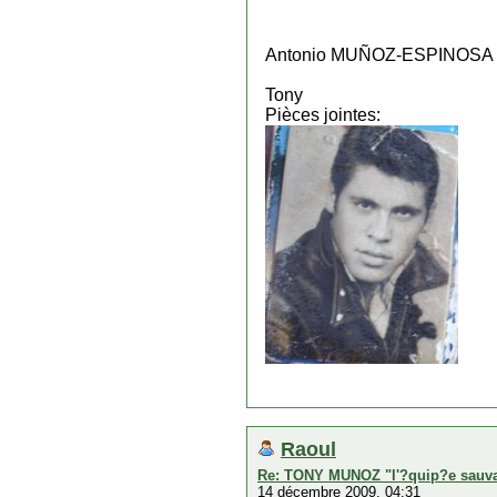
Antonio MUÑOZ-ESPINOSA
Tony
Pièces jointes:
Raoul
Re: TONY MUNOZ "l'?quip?e sauv
14 décembre 2009, 04:31