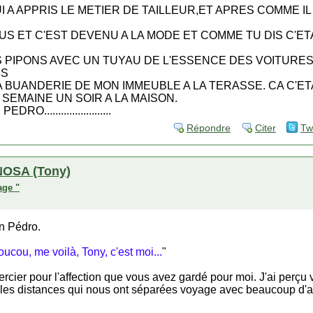
I A APPRIS LE METIER DE TAILLEUR,ET APRES COMME IL
S ET C'EST DEVENU A LA MODE ET COMME TU DIS C'ETA
S PIPONS AVEC UN TUYAU DE L'ESSENCE DES VOITURES
NS
 BUANDERIE DE MON IMMEUBLE A LA TERASSE. CA C'ET
A SEMAINE UN SOIR A LA MAISON.
PEDRO........................
Répondre
Citer
Tw
OSA (Tony)
age "
n Pédro.
ucou, me voilà, Tony, c'est moi...
"
rcier pour l'affection que vous avez gardé pour moi. J'ai perçu 
les distances qui nous ont séparées voyage avec beaucoup d'at