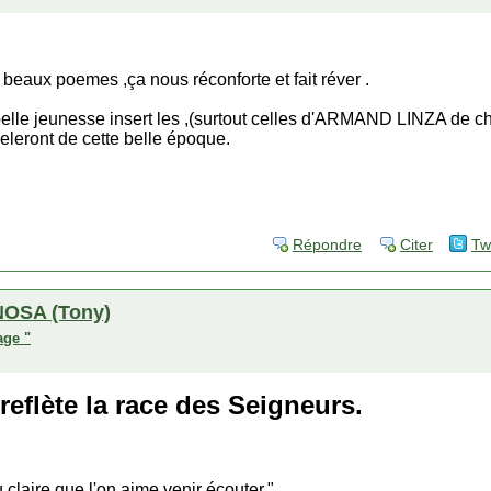
eaux poemes ,ça nous réconforte et fait réver .
 belle jeunesse insert les ,(surtout celles d'ARMAND LINZA de 
leront de cette belle époque.
Répondre
Citer
Tw
OSA (Tony)
age "
 reflète la race des Seigneurs.
 claire que l'on aime venir écouter."