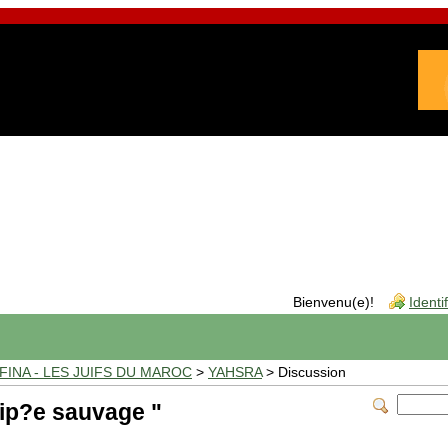
Bienvenu(e)!
Identi
INA - LES JUIFS DU MAROC
>
YAHSRA
> Discussion
p?e sauvage "