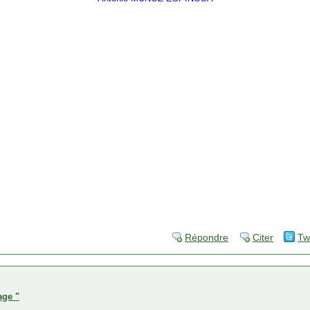
Répondre
Citer
Tw
age "