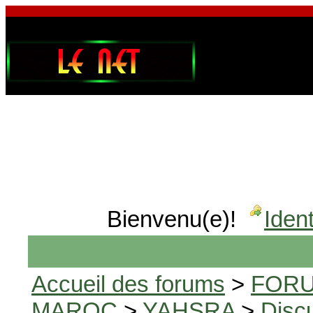
Bienvenu(e)!
Ident
Accueil des forums
>
FORU
MAROC
>
YAHSRA
>
Disc