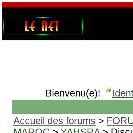
Bienvenu(e)!
Ident
Accueil des forums
>
FORU
MAROC
>
YAHSRA
> Disc