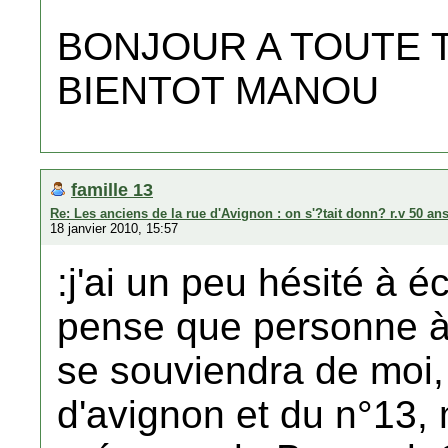
BONJOUR A TOUTE TA
BIENTOT MANOU
famille 13
Re: Les anciens de la rue d'Avignon : on s'?tait donn? r.v 50 ans
18 janvier 2010, 15:57
:j'ai un peu hésité à é
pense que personne à
se souviendra de moi, 
d'avignon et du n°13, 