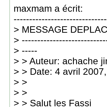
maxmam a écrit:
------------------------------
> MESSAGE DEPLACE 
> ---------------------------
> -----
> > Auteur: achache 
> > Date: 4 avril 2007
> >
> >
> > Salut les Fassi