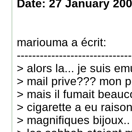
Date: 27 January 200
mariouma a écrit:
------------------------------
> alors la... je suis e
> mail prive??? mon pe
> mais il fumait beauc
> cigarette a eu raison
> magnifiques bijoux..