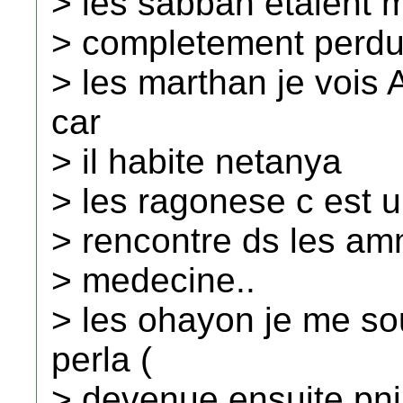
> les sabbah etaient m
> completement perdu
> les marthan je vois
car
> il habite netanya
> les ragonese c est u
> rencontre ds les amm
> medecine..
> les ohayon je me so
perla (
> devenue ensuite pnin