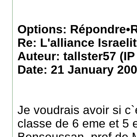
Options: Répondre•R
Re: L'alliance Israeli
Auteur: tallster57 (IP
Date: 21 January 200
Je voudrais avoir si c`
classe de 6 eme et 5 
Bensoussan, prof de M