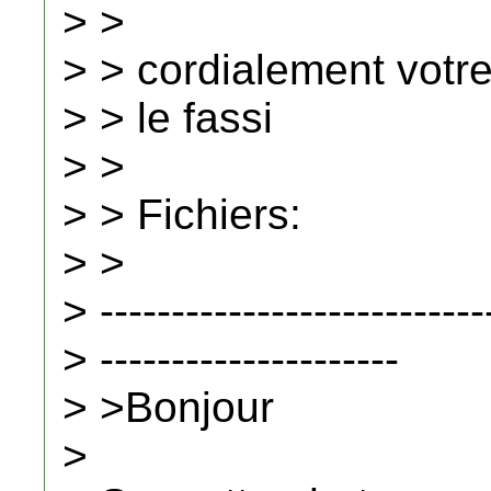
> >
> > cordialement votr
> > le fassi
> >
> > Fichiers:
> >
> ---------------------------
> ---------------------
> >Bonjour
>