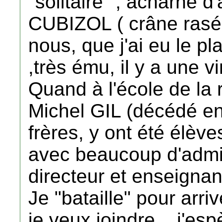
"solitaire" , acharné d
CUBIZOL ( crâne rasé 
nous, que j'ai eu le pla
,très ému, il y a une v
Quand à l'école de la
Michel GIL (décédé e
frères, y ont été élève
avec beaucoup d'admir
directeur et enseignan
Je "bataille" pour arri
je veux joindre....j'esp