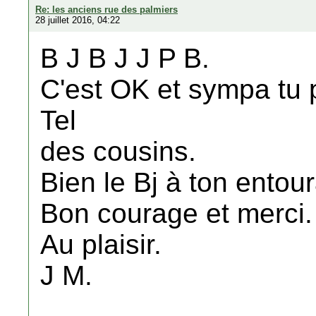
Re: les anciens rue des palmiers
28 juillet 2016, 04:22
B J B J J P B.
C'est OK et sympa tu 
Tel
des cousins.
Bien le Bj à ton entou
Bon courage et merci.
Au plaisir.
J M.