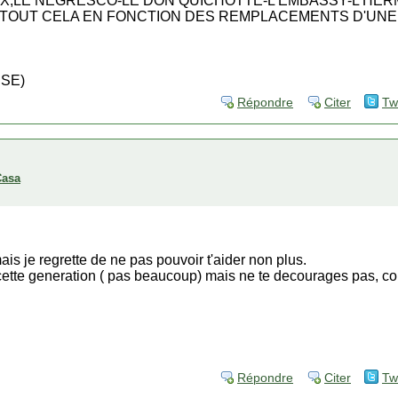
EX,LE NEGRESCO-LE DON QUICHOTTE-L'EMBASSY-L'HERM
 TOUT CELA EN FONCTION DES REMPLACEMENTS D'UNE 
SE)
Répondre
Citer
Tw
Casa
is je regrette de ne pas pouvoir t'aider non plus.
cette generation ( pas beaucoup) mais ne te decourages pas, co
Répondre
Citer
Tw