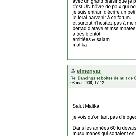
avec un grand plaisir que je p
c'est UN hâvre de paix qui nou
je suis entrain d'écrire un pe
le ferai parvenir à ce forum.
et surtout n'hésitez pas à me
berrad d'ataye et mssimnates
a très bientôt
amitiées & salam
malika
elmenyar
Re: Dancings et boites de nuit de 
08 mai 2006, 17:12
Salut Malika
je vois qu'on tarit pas d'éloge
Dans les années 60 tu devais e
musulmanes qui sortaient en b