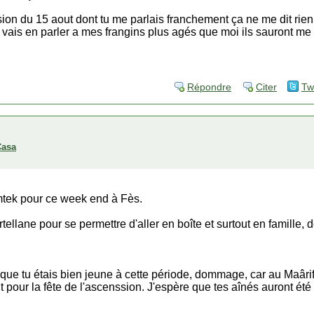
ion du 15 aout dont tu me parlais franchement ça ne me dit rien 
je vais en parler a mes frangins plus agés que moi ils sauront me 
Répondre
Citer
Tw
Casa
mtek pour ce week end à Fès.
 fertellane pour se permettre d'aller en boîte et surtout en famille,
 que tu étais bien jeune à cette période, dommage, car au Maârif
t pour la fête de l'ascenssion. J'espère que tes aînés auront été 