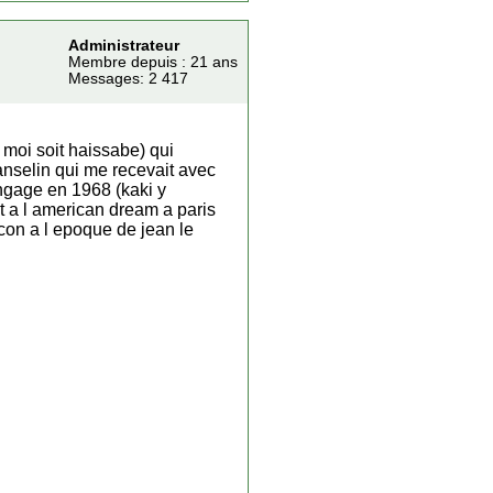
Administrateur
Membre depuis : 21 ans
Messages: 2 417
e moi soit haissabe) qui
anselin qui me recevait avec
angage en 1968 (kaki y
nt a l american dream a paris
lcon a l epoque de jean le