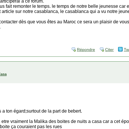
articiperai à ce forum.
s fait remonter le temps. le temps de notre belle jeunesse car el
tit article sur notre casablanca, le casablanca qui a vu notre jeun
 contacter dès que vous êtes au Maroc ce sera un plaisir de vous
.
Répondre
Citer
Tw
Casa
s a ton égard;surtout de la part de bebert.
tre vraiment la Malika des boites de nuits a casa car a cet époq
oite ça couraient pas les rues