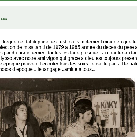
Casa
 ai frequenter tahiti puisque c est tout simplement moi(bien que l
 election de miss tahiti de 1979 a 1985 annee du deces du pere 
 j ai du pratiquement toutes les faire puisque j ai chanter au t
 calypso avec notre ami vigon qui grace a dieu est toujours prese
e epoque peuvent l ecouter tous les soirs...ensuite j ai fait le ba
photos d epoque ...le tangage...amitie a tous...