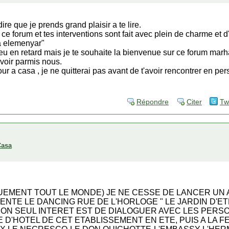
ire que je prends grand plaisir a te lire.
r ce forum et tes interventions sont fait avec plein de charme et 
 a elemenyar"
eu en retard mais je te souhaite la bienvenue sur ce forum marha
avoir parmis nous.
r a casa , je ne quitterai pas avant de t'avoir rencontrer en pe
Répondre
Citer
Tw
Casa
QUEMENT TOUT LE MONDE) JE NE CESSE DE LANCER UN 
TE LE DANCING RUE DE L'HORLOGE " LE JARDIN D'ETE
ON SEUL INTERET EST DE DIALOGUER AVEC LES PERS
E D'HOTEL DE CET ETABLISSEMENT EN ETE, PUIS A LA 