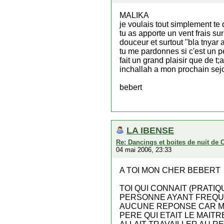
MALIKA
je voulais tout simplement te d
tu as apporte un vent frais su
douceur et surtout "bla tnyar
tu me pardonnes si c'est un p
fait un grand plaisir que de t;
inchallah a mon prochain sejou
bebert
LA IBENSE
Re: Dancings et boites de nuit de 
04 mai 2006, 23:33
A TOI MON CHER BEBERT
TOI QUI CONNAIT (PRATI
PERSONNE AYANT FREQUEN
AUCUNE REPONSE CAR M
PERE QUI ETAIT LE MAITR