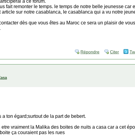
articiperai à ce forum.
s fait remonter le temps. le temps de notre belle jeunesse car el
tit article sur notre casablanca, le casablanca qui a vu notre jeun
 contacter dès que vous êtes au Maroc ce sera un plaisir de vous
.
Répondre
Citer
Tw
Casa
s a ton égard;surtout de la part de bebert.
tre vraiment la Malika des boites de nuits a casa car a cet époq
oite ça couraient pas les rues