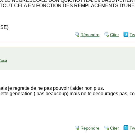
EX,LE NEGRESCO-LE DON QUICHOTTE-L'EMBASSY-L'HERM
 TOUT CELA EN FONCTION DES REMPLACEMENTS D'UNE 
SE)
Répondre
Citer
Tw
Casa
is je regrette de ne pas pouvoir t'aider non plus.
cette generation ( pas beaucoup) mais ne te decourages pas, co
Répondre
Citer
Tw