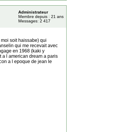
Administrateur
Membre depuis : 21 ans
Messages: 2 417
e moi soit haissabe) qui
anselin qui me recevait avec
angage en 1968 (kaki y
nt a l american dream a paris
lcon a l epoque de jean le