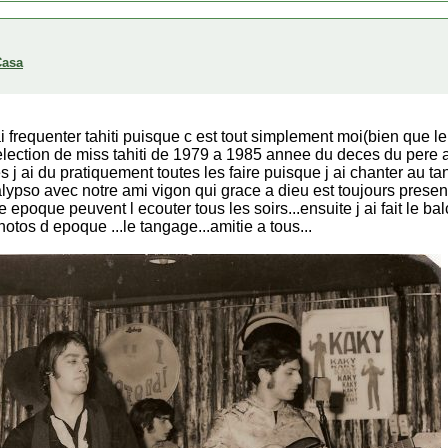
Casa
 ai frequenter tahiti puisque c est tout simplement moi(bien que l
 election de miss tahiti de 1979 a 1985 annee du deces du pere 
 j ai du pratiquement toutes les faire puisque j ai chanter au t
 calypso avec notre ami vigon qui grace a dieu est toujours prese
e epoque peuvent l ecouter tous les soirs...ensuite j ai fait le ba
photos d epoque ...le tangage...amitie a tous...