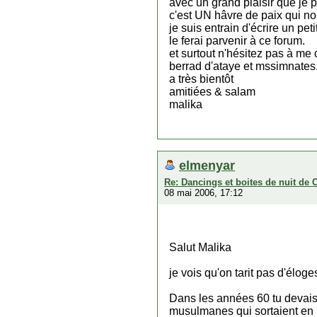
avec un grand plaisir que je p
c'est UN hâvre de paix qui nou
je suis entrain d'écrire un pe
le ferai parvenir à ce forum.
et surtout n'hésitez pas à me
berrad d'ataye et mssimnates
a très bientôt
amitiées & salam
malika
elmenyar
Re: Dancings et boites de nuit de 
08 mai 2006, 17:12
Salut Malika
je vois qu'on tarit pas d'éloge
Dans les années 60 tu devais e
musulmanes qui sortaient en b