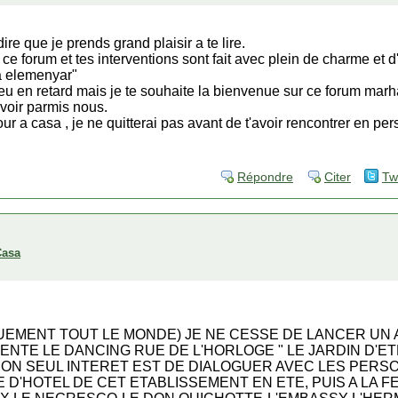
ire que je prends grand plaisir a te lire.
r ce forum et tes interventions sont fait avec plein de charme et 
 a elemenyar"
eu en retard mais je te souhaite la bienvenue sur ce forum marha
avoir parmis nous.
r a casa , je ne quitterai pas avant de t'avoir rencontrer en pe
Répondre
Citer
Tw
Casa
QUEMENT TOUT LE MONDE) JE NE CESSE DE LANCER UN 
TE LE DANCING RUE DE L'HORLOGE " LE JARDIN D'ETE
ON SEUL INTERET EST DE DIALOGUER AVEC LES PERS
E D'HOTEL DE CET ETABLISSEMENT EN ETE, PUIS A LA 