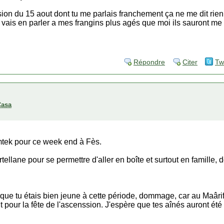
ion du 15 aout dont tu me parlais franchement ça ne me dit rien 
je vais en parler a mes frangins plus agés que moi ils sauront me 
Répondre
Citer
Tw
Casa
mtek pour ce week end à Fès.
 fertellane pour se permettre d'aller en boîte et surtout en famille,
 que tu étais bien jeune à cette période, dommage, car au Maârif
t pour la fête de l'ascenssion. J'espère que tes aînés auront été 