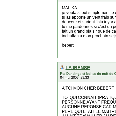
MALIKA
je voulais tout simplement te d
tu as apporte un vent frais su
douceur et surtout "bla tnyar
tu me pardonnes si c'est un p
fait un grand plaisir que de t;
inchallah a mon prochain sejou
bebert
LA IBENSE
Re: Dancings et boites de nuit de 
04 mai 2006, 23:33
A TOI MON CHER BEBERT
TOI QUI CONNAIT (PRATI
PERSONNE AYANT FREQUEN
AUCUNE REPONSE CAR M
PERE QUI ETAIT LE MAITR