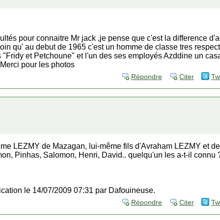
ficultés pour connaitre Mr jack ,je pense que c'est la difference d
de loin qu' au debut de 1965 c'est un homme de classe tres resp
ils "Fridy et Petchoune" et l'un des ses employés Azddine un casa
Merci pour les photos
Répondre
Citer
Tw
Maxime LEZMY de Mazagan, lui-même fils d'Avraham LEZMY et de
, Pinhas, Salomon, Henri, David.. quelqu'un les a-t-il connu 
fication le 14/07/2009 07:31 par Dafouineuse.
Répondre
Citer
Tw