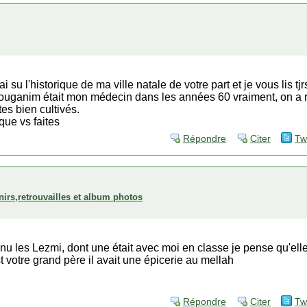
ai su l'historique de ma ville natale de votre part et je vous lis tj
ouganim était mon médecin dans les années 60 vraiment, on a 
tes bien cultivés.
que vs faites
Répondre
Citer
Tw
rs,retrouvailles et album photos
nnu les Lezmi, dont une était avec moi en classe je pense qu'ell
votre grand père il avait une épicerie au mellah
Répondre
Citer
Tw