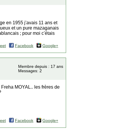
'age en 1955 j'avais 11 ans et
ectueux et un pure mazaganais
blancais ; pour moi c'étais
eet
Facebook
Google+
Membre depuis : 17 ans
Messages: 2
 Freha MOYAL.. les frères de
?
eet
Facebook
Google+