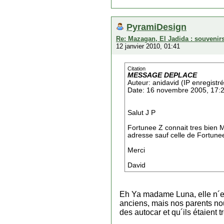
PyramiDesign
Re: Mazagan, El Jadida : souvenirs
12 janvier 2010, 01:41
Citation
MESSAGE DEPLACE
Auteur: anidavid (IP enregistr
Date: 16 novembre 2005, 17:
Salut J P
Fortunee Z connait tres bien
adresse sauf celle de Fortunee
Merci
David
Eh Ya madame Luna, elle n´est 
anciens, mais nos parents no
des autocar et qu´ils étaient 