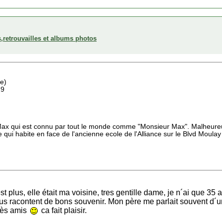
,retrouvailles et albums photos
ée)
29
 Max qui est connu par tout le monde comme "Monsieur Max". Malheur
 qui habite en face de l'ancienne ecole de l'Alliance sur le Blvd Moulay
plus, elle était ma voisine, tres gentille dame, je n´ai que 35 a
us racontent de bons souvenir. Mon père me parlait souvent d´
très amis
ca fait plaisir.