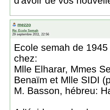
d'avoir de vos nouvell
mezzo
Re: Ecole Semah
29 septembre 2011, 22:56
Ecole semah de 1945 
chez:
Mlle Elharar, Mmes S
Benaïm et Mlle SIDI (
M. Basson, hébreu: H