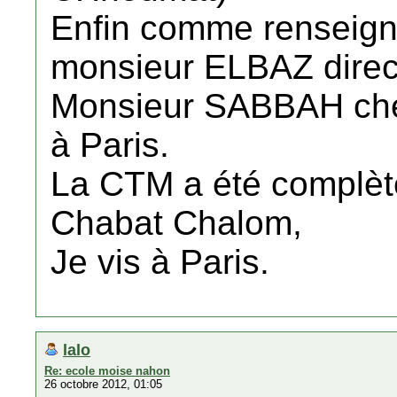
Enfin comme renseign
monsieur ELBAZ direc
Monsieur SABBAH che
à Paris.
La CTM a été complè
Chabat Chalom,
Je vis à Paris.
lalo
Re: ecole moise nahon
26 octobre 2012, 01:05