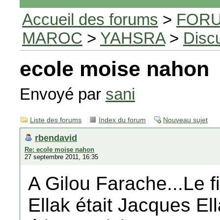
Accueil des forums
>
FORU
MAROC
>
YAHSRA
>
Disc
ecole moise nahon
Envoyé par
sani
Liste des forums
Index du forum
Nouveau sujet
rbendavid
Re: ecole moise nahon
27 septembre 2011, 16:35
A Gilou Farache...Le f
Ellak était Jacques El