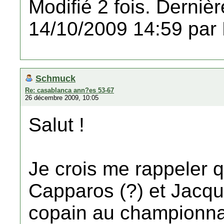
Modifié 2 fois. Dernièr
14/10/2009 14:59 par
Schmuck
Re: casablanca ann?es 53-67
26 décembre 2009, 10:05
Salut !
Je crois me rappeler q
Capparos (?) et Jacque
copain au championna