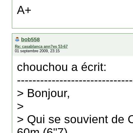
A+
bob558
Re: casablanca ann?es 53-67
01 septembre 2009, 23:15
chouchou a écrit:
------------------------------
> Bonjour,
>
> Qui se souvient d
60m (6"7).