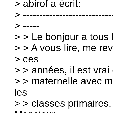
> abirof a écrit:
> ---------------------------
> -----
> > Le bonjour a tous 
> > A vous lire, me r
> ces
> > années, il est vrai
> > maternelle avec 
les
> > classes primaires