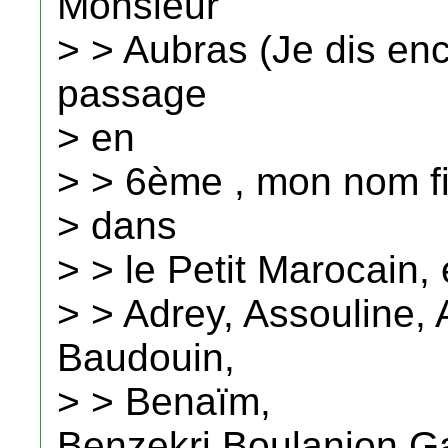
Monsieur
> > Aubras (Je dis en
passage
> en
> > 6ème , mon nom fig
> dans
> > le Petit Marocain, e
> > Adrey, Assouline,
Baudouin,
> > Benaïm,
Benzekri,Boulanjon,Ga