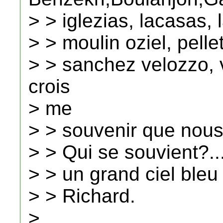
> > iglezias, lacasas, 
> > moulin oziel, pelleti
> > sanchez velozzo, v
crois
> me
> > souvenir que nou
> > Qui se souvient?...
> > un grand ciel ble
> > Richard.
>