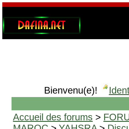
Bienvenu(e)!
Ident
Accueil des forums
>
FORU
MAROC
>
YAHSRA
>
Disc