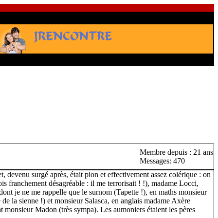
Membre depuis : 21 ans
Messages: 470
et, devenu surgé après, était pion et effectivement assez colérique : on
ois franchement désagréable : il me terrorisait ! !), madame Locci,
ont je ne me rappelle que le surnom (Tapette !), en maths monsieur
ue de la sienne !) et monsieur Salasca, en anglais madame Axère
 nat monsieur Madon (très sympa). Les aumoniers étaient les pères