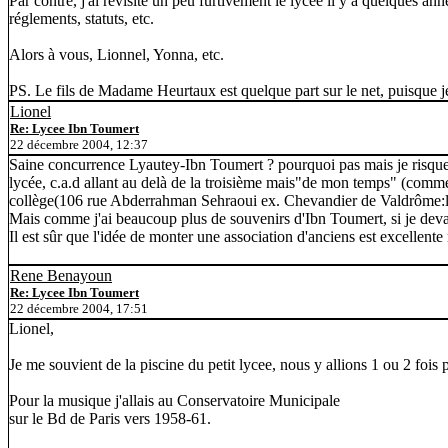
Par contre, j'ai revisité un peu furtivement le lycée il y a quelques ann
réglements, statuts, etc.
Alors à vous, Lionnel, Yonna, etc.
PS. Le fils de Madame Heurtaux est quelque part sur le net, puisque je l
Lionel
Re: Lycee Ibn Toumert
22 décembre 2004, 12:37
Saine concurrence Lyautey-Ibn Toumert ? pourquoi pas mais je risque d'
lycée, c.a.d allant au delà de la troisième mais"de mon temps" (comme di
collège(106 rue Abderrahman Sehraoui ex. Chevandier de Valdrôme:le g
Mais comme j'ai beaucoup plus de souvenirs d'Ibn Toumert, si je devai
Il est sûr que l'idée de monter une association d'anciens est excellente
Rene Benayoun
Re: Lycee Ibn Toumert
22 décembre 2004, 17:51
Lionel,
Je me souvient de la piscine du petit lycee, nous y allions 1 ou 2 fois 
Pour la musique j'allais au Conservatoire Municipale
sur le Bd de Paris vers 1958-61.