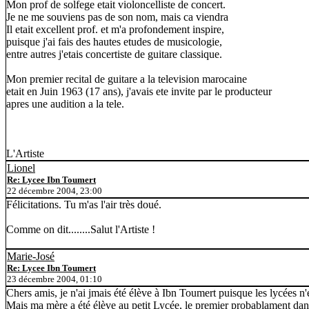
Mon prof de solfege etait violoncelliste de concert.
Je ne me souviens pas de son nom, mais ca viendra
Il etait excellent prof. et m'a profondement inspire,
puisque j'ai fais des hautes etudes de musicologie,
entre autres j'etais concertiste de guitare classique.
Mon premier recital de guitare a la television marocaine
etait en Juin 1963 (17 ans), j'avais ete invite par le producteur
apres une audition a la tele.
L'Artiste
Lionel
Re: Lycee Ibn Toumert
22 décembre 2004, 23:00
Félicitations. Tu m'as l'air très doué.
Comme on dit........Salut l'Artiste !
Marie-José
Re: Lycee Ibn Toumert
23 décembre 2004, 01:10
Chers amis, je n'ai jmais été élève à Ibn Toumert puisque les lycées n'
Mais ma mère a été élève au petit Lycée, le premier probablament dans 