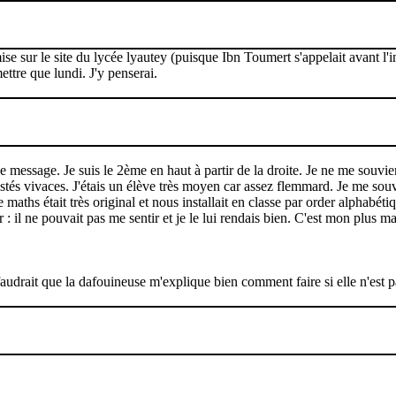
se sur le site du lycée lyautey (puisque Ibn Toumert s'appelait avant l'
ttre que lundi. J'y penserai.
ce message. Je suis le 2ème en haut à partir de la droite. Je ne me souvi
s vivaces. J'étais un élève très moyen car assez flemmard. Je me souvie
 maths était très original et nous installait en classe par order alphabét
ur : il ne pouvait pas me sentir et je le lui rendais bien. C'est mon plus 
 faudrait que la dafouineuse m'explique bien comment faire si elle n'est p