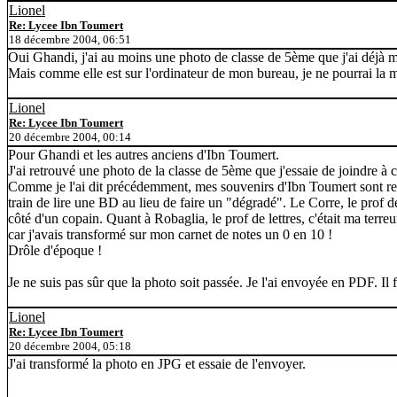
Lionel
Re: Lycee Ibn Toumert
18 décembre 2004, 06:51
Oui Ghandi, j'ai au moins une photo de classe de 5ème que j'ai déjà mi
Mais comme elle est sur l'ordinateur de mon bureau, je ne pourrai la me
Lionel
Re: Lycee Ibn Toumert
20 décembre 2004, 00:14
Pour Ghandi et les autres anciens d'Ibn Toumert.
J'ai retrouvé une photo de la classe de 5ème que j'essaie de joindre à 
Comme je l'ai dit précédemment, mes souvenirs d'Ibn Toumert sont resté
train de lire une BD au lieu de faire un "dégradé". Le Corre, le prof de
côté d'un copain. Quant à Robaglia, le prof de lettres, c'était ma terre
car j'avais transformé sur mon carnet de notes un 0 en 10 !
Drôle d'époque !
Je ne suis pas sûr que la photo soit passée. Je l'ai envoyée en PDF. Il
Lionel
Re: Lycee Ibn Toumert
20 décembre 2004, 05:18
J'ai transformé la photo en JPG et essaie de l'envoyer.