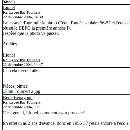
hassan
Lionel
Re: Lycee Ibn Toumert
22 décembre 2004, 04:39
J'ai essayé d'agrandir la photo C'était l'année scolaire 56-57 et j'étais
réussi le BEPC la première années !).
j'espère que la photo va passer.
Amitiés
Lionel
Re: Lycee Ibn Toumert
22 décembre 2004, 04:47
Là, cela devrait aller.
Pièces jointes:
Rene Benayoun
Re: Lycee Ibn Toumert
22 décembre 2004, 08:11
C'est genial, Lionel, comment as-tu procede?
En effet tu as 2 ans d'avance, donc en 1956-57 j'etais encore a l'ecole d