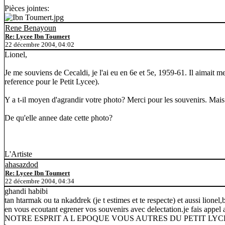
Pièces jointes:
Rene Benayoun
Re: Lycee Ibn Toumert
22 décembre 2004, 04:02
Lionel,
Je me souviens de Cecaldi, je l'ai eu en 6e et 5e, 1959-61. Il aimait 
reference pour le Petit Lycee).
Y a t-il moyen d'agrandir votre photo? Merci pour les souvenirs. Mai
De qu'elle annee date cette photo?
L'Artiste
ahasazdod
Re: Lycee Ibn Toumert
22 décembre 2004, 04:34
ghandi habibi
tan htarmak ou ta nkaddrek (je t estimes et te respecte) et aussi lionel
en vous ecoutant egrener vos souvenirs avec delectation.je fais appe
NOTRE ESPRIT A L EPOQUE VOUS AUTRES DU PETIT LYCEE 