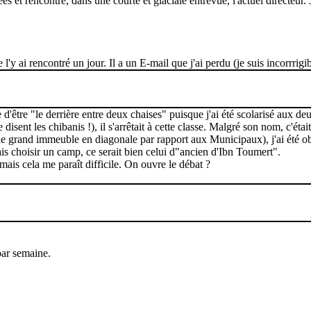
ées et rencontré, dans une courte et glaciale entrevue, l'actuel directeur.
'y ai rencontré un jour. Il a un E-mail que j'ai perdu (je suis incorrrigib
être "le derrière entre deux chaises" puisque j'ai été scolarisé aux deux
sent les chibanis !), il s'arrêtait à cette classe. Malgré son nom, c'étai
rand immeuble en diagonale par rapport aux Municipaux), j'ai été oblig
s choisir un camp, ce serait bien celui d"ancien d'Ibn Toumert".
 mais cela me paraît difficile. On ouvre le débat ?
par semaine.