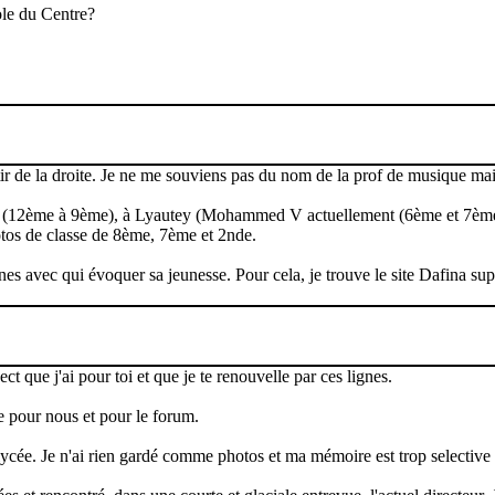
cole du Centre?
artir de la droite. Je ne me souviens pas du nom de la prof de musique m
ucauld (12ème à 9ème), à Lyautey (Mohammed V actuellement (6ème et 7è
hotos de classe de 8ème, 7ème et 2nde.
nes avec qui évoquer sa jeunesse. Pour cela, je trouve le site Dafina sup
ect que j'ai pour toi et que je te renouvelle par ces lignes.
 pour nous et pour le forum.
cée. Je n'ai rien gardé comme photos et ma mémoire est trop selective e