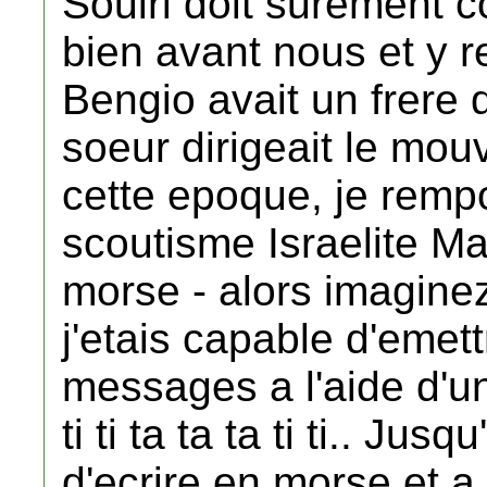
Souiri doit surement c
bien avant nous et y r
Bengio avait un frere q
soeur dirigeait le mo
cette epoque, je rempo
scoutisme Israelite M
morse - alors imaginez
j'etais capable d'emett
messages a l'aide d'un 
ti ti ta ta ta ti ti.. Ju
d'ecrire en morse et a