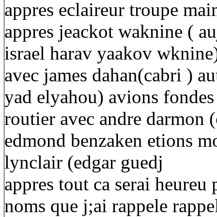
appres eclaireur troupe ma
appres jeackot waknine ( au
israel harav yaakov wknine
avec james dahan(cabri ) a
yad elyahou) avions fondes 
routier avec andre darmon (
edmond benzaken etions moni
lynclair (edgar guedj
appres tout ca serai heureu 
noms que j;ai rappele rappe