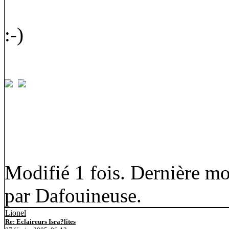
:-)
Modifié 1 fois. Dernière mo
par Dafouineuse.
Lionel
Re: Eclaireurs Isra?lites