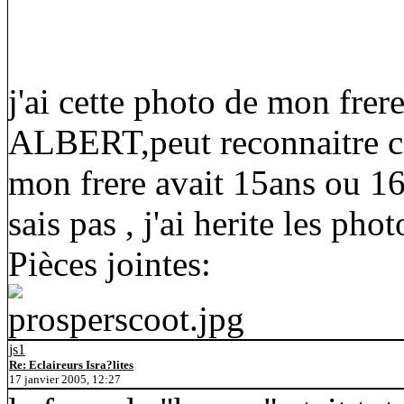
j'ai cette photo de mon frer
ALBERT,peut reconnaitre cer
mon frere avait 15ans ou 16.
sais pas , j'ai herite les ph
Pièces jointes:
js1
Re: Eclaireurs Isra?lites
17 janvier 2005, 12:27