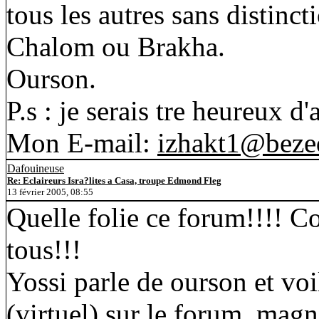
tous les autres sans distinct
Chalom ou Brakha.
Ourson.
P.s : je serais tre heureux d
Mon E-mail:
izhakt1@bezeq
Dafouineuse
Re: Eclaireurs Isra?lites a Casa, troupe Edmond Fleg
13 février 2005, 08:55
Quelle folie ce forum!!!! 
tous!!!
Yossi parle de ourson et voil
(virtuel) sur le forum, magn