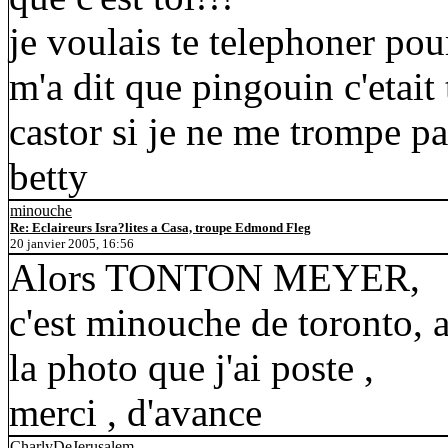
je voulais te telephoner pour
m'a dit que pingouin c'etait 
castor si je ne me trompe pa
betty
minouche
Re: Eclaireurs Isra?lites a Casa, troupe Edmond Fleg
20 janvier 2005, 16:56
Alors TONTON MEYER,
c'est minouche de toronto, 
la photo que j'ai poste ,
merci , d'avance
CharlyDeJerusalem