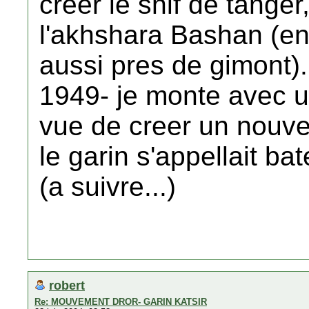
creer le snif de tanger,
l'akhshara Bashan (enc
aussi pres de gimont).
1949- je monte avec 
vue de creer un nouvea
le garin s'appellait ba
(a suivre...)
robert
Re: MOUVEMENT DROR- GARIN KATSIR