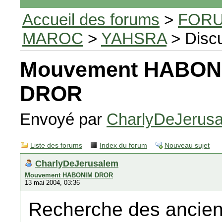
Accueil des forums
>
FORU
MAROC
>
YAHSRA
> Disc
Mouvement HABON
DROR
Envoyé par
CharlyDeJerus
Liste des forums
Index du forum
Nouveau sujet
CharlyDeJerusalem
Mouvement HABONIM DROR
13 mai 2004, 03:36
Recherche des anciens