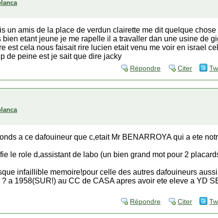
blanca
is un amis de la place de verdun clairette me dit quelque chose m
 bien etant jeune je me rapelle il a travaller dan une usine de gi
 est cela nous faisait rire lucien etait venu me voir en israel cel
 de peine est je sait que dire jacky
Répondre
Citer
Tw
blanca
reponds a ce dafouineur que c,etait Mr BENARROYA qui a ete notr
nfie le role d,assistant de labo (un bien grand mot pour 2 placar
sque infaillible memoire!pour celle des autres dafouineurs aussi
 a 1958(SUR!) au CC de CASA apres avoir ete eleve a YD
Répondre
Citer
Tw