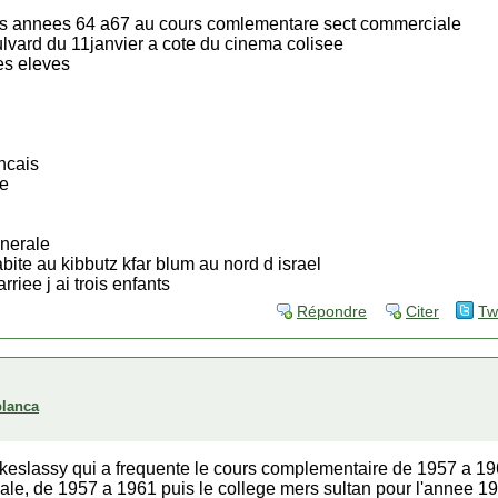
 les annees 64 a67 au cours comlementare sect commerciale
ulvard du 11janvier a cote du cinema colisee
es eleves
ncais
te
enerale
abite au kibbutz kfar blum au nord d israel
riee j ai trois enfants
Répondre
Citer
Tw
blanca
Elkeslassy qui a frequente le cours complementaire de 1957 a 1
ale, de 1957 a 1961 puis le college mers sultan pour l'annee 1