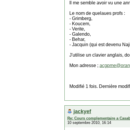
Il me semble avoir vu une an
Le nom de quelaues profs :
- Grimberg,
- Koucem,
- Verite,
- Galendo,
- Behar,
- Jacquin (qui est devenu Naj
J'utilise un clavier anglais, do
Mon adresse ;
acgpme@orang
Modifié 1 fois. Dernière mod
jackyef
Re: Cours complementaire a Casa
10 septembre 2010, 16:14