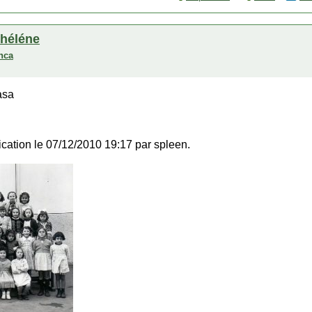
i héléne
anca
asa
fication le 07/12/2010 19:17 par spleen.