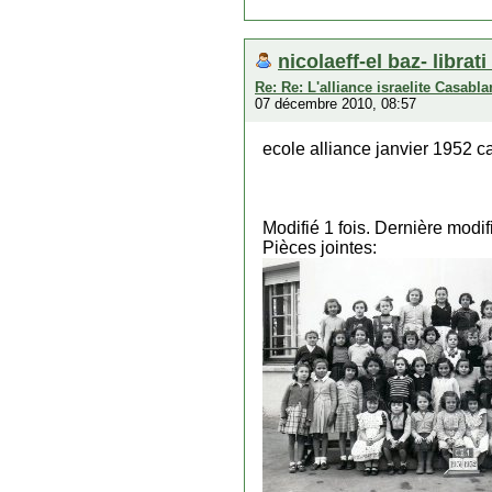
nicolaeff-el baz- librat
Re: Re: L'alliance israelite Casabl
07 décembre 2010, 08:57
ecole alliance janvier 1952 c
Modifié 1 fois. Dernière modi
Pièces jointes: