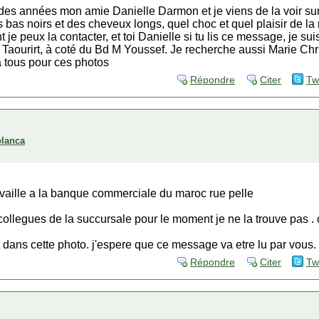
des années mon amie Danielle Darmon et je viens de la voir sur 
bas noirs et des cheveux longs, quel choc et quel plaisir de la r
e peux la contacter, et toi Danielle si tu lis ce message, je suis
de Taourirt, à coté du Bd M Youssef. Je recherche aussi Marie Chr
à tous pour ces photos
Répondre
Citer
Tw
blanca
availle a la banque commerciale du maroc rue pelle
collegues de la succursale pour le moment je ne la trouve pas . 
it dans cette photo. j'espere que ce message va etre lu par vous.
Répondre
Citer
Tw