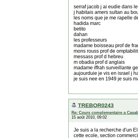
serraf jacob j ai eudie dans
j habitais amers sultan au bo
les noms que je me rapelle d
hadida marc
betito
dahan
les professeurs
madame boisseau prof de fra
mons rouss prof de omptabili
messass prof d hebreu
m obadia prof d anglais
madame iffrah surveillante g
aujourduie je vis en israel j h
je suis nee en 1949 je suis mar
TREBOR0243
Re: Cours complementaire a Casa
15 août 2010, 09:02
Je suis a la recherche d'un 
cette ecole, section commerci