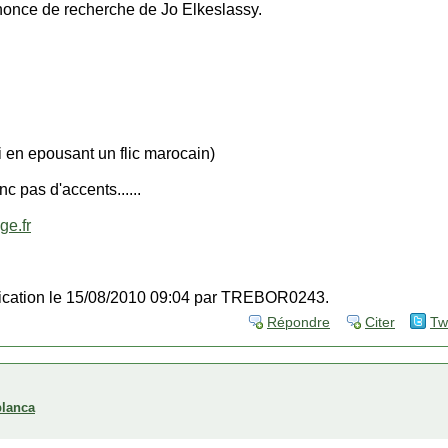
nonce de recherche de Jo Elkeslassy.
i en epousant un flic marocain)
nc pas d'accents......
e.fr
ification le 15/08/2010 09:04 par TREBOR0243.
Répondre
Citer
Tw
blanca