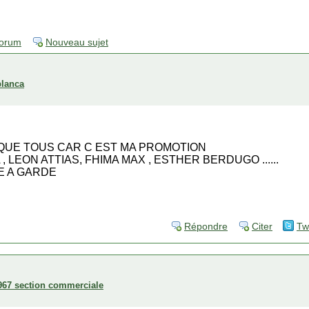
forum
Nouveau sujet
blanca
QUE TOUS CAR C EST MA PROMOTION
 , LEON ATTIAS, FHIMA MAX , ESTHER BERDUGO ......
E A GARDE
Répondre
Citer
Tw
967 section commerciale