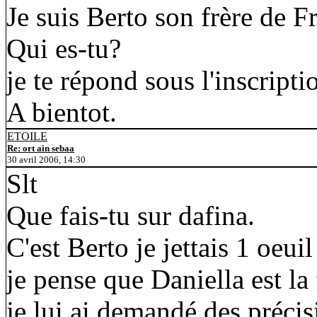
Je suis Berto son frère de F
Qui es-tu?
je te répond sous l'inscript
A bientot.
ETOILE
Re: ort ain sebaa
30 avril 2006, 14:30
Slt
Que fais-tu sur dafina.
C'est Berto je jettais 1 oeui
je pense que Daniella est la 
je lui ai demandé des précis