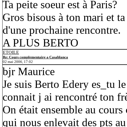
Ta peite soeur est à Paris?
Gros bisous à ton mari et ta 
d'une prochaine rencontre.
A PLUS BERTO
ETOILE
Re: Cours complementaire a Casablanca
02 mai 2006, 17:02
bjr Maurice
Je suis Berto Edery es_tu le 
connait j ai rencontré ton f
On était ensemble au cours
qui nous enlevait des pts a