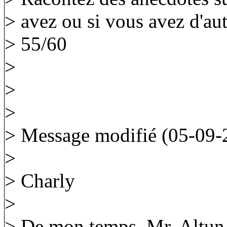
> avez ou si vous avez d'au
> 55/60
>
>
>
> Message modifié (05-09-
>
> Charly
>
> De mon temps, Mr. Altun e