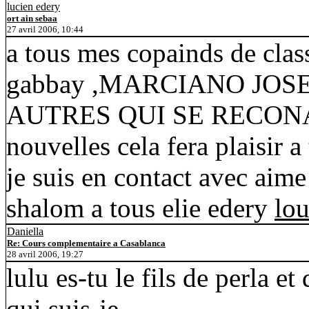
lucien edery
ort ain sebaa
27 avril 2006, 10:44
a tous mes copainds de clas
gabbay ,MARCIANO JOS
AUTRES QUI SE RECON
nouvelles cela fera plaisir a
je suis en contact avec aime
shalom a tous elie edery
lo
Daniella
Re: Cours complementaire a Casablanca
28 avril 2006, 19:27
lulu es-tu le fils de perla et 
qui suis-je