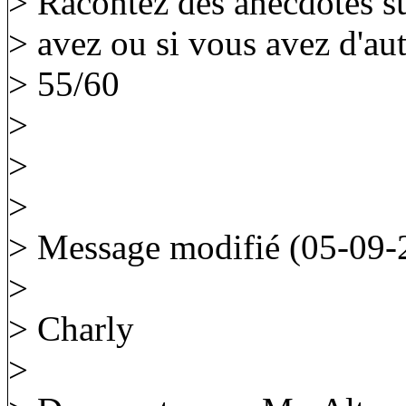
> Racontez des anecdotes su
> avez ou si vous avez d'au
> 55/60
>
>
>
> Message modifié (05-09-
>
> Charly
>