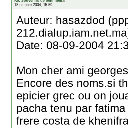
Re: Souvenirs de beni mellal
18 octobre 2004, 15:59
Auteur: hasazdod (pp
212.dialup.iam.net.ma
Date: 08-09-2004 21:
Mon cher ami georges
Encore des noms.si tha
epicier grec ou on jou
pacha tenu par fatima
frere costa de khenifr