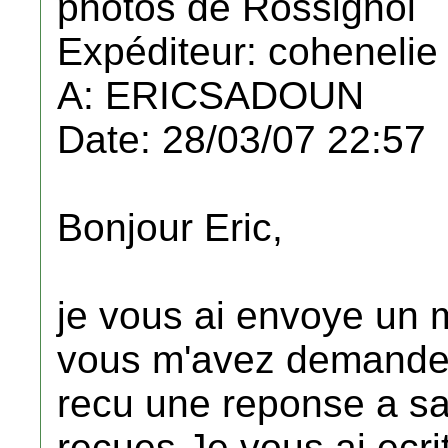
photos de Rossignol
Expéditeur: cohenelie
A: ERICSADOUN
Date: 28/03/07 22:57
Bonjour Eric,
je vous ai envoye un 
vous m'avez demandees
recu une reponse a sa
recues,Je vous ai ecri