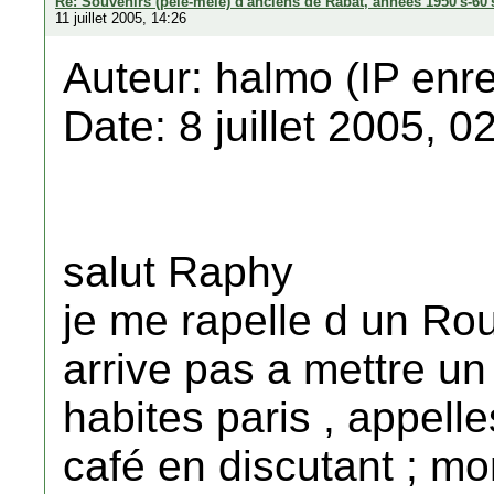
Re: Souvenirs (pele-mele) d'anciens de Rabat, annees 1950's-60'
11 juillet 2005, 14:26
Auteur: halmo (IP enre
Date: 8 juillet 2005, 0
salut Raphy
je me rapelle d un Rou
arrive pas a mettre un
habites paris , appell
café en discutant ; mon