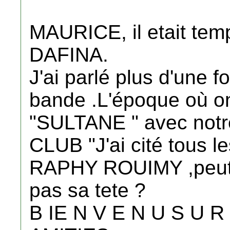
MAURICE, il etait temp
DAFINA.
J'ai parlé plus d'une fo
bande .L'époque où on
"SULTANE " avec not
CLUB "J'ai cité tous l
RAPHY ROUIMY ,peut-e
pas sa tete ?
B IE N V E N U S U R 