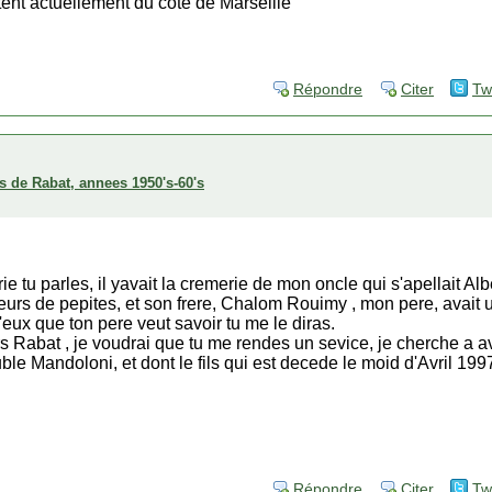
itent actuellement du coté de Marseille
Répondre
Citer
Tw
s de Rabat, annees 1950's-60's
e tu parles, il yavait la cremerie de mon oncle qui s'apellait Al
urs de pepites, et son frere, Chalom Rouimy , mon pere, avait un
'eux que ton pere veut savoir tu me le diras.
rs Rabat , je voudrai que tu me rendes un sevice, je cherche a av
le Mandoloni, et dont le fils qui est decede le moid d'Avril 1997 
Répondre
Citer
Tw