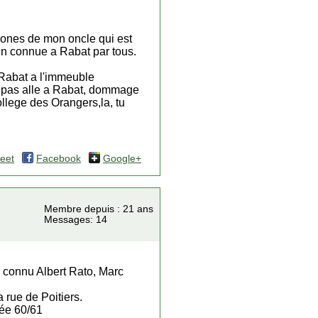
rdones de mon oncle qui est
ien connue a Rabat par tous.
t Rabat a l'immeuble
is pas alle a Rabat, dommage
llege des Orangers,la, tu
eet
Facebook
Google+
Membre depuis : 21 ans
Messages: 14
i connu Albert Rato, Marc
 rue de Poitiers.
née 60/61