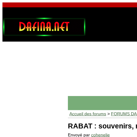
Accueil des forums
>
FORUMS DAF
RABAT : souvenirs, r
Envoyé par
cohenelie