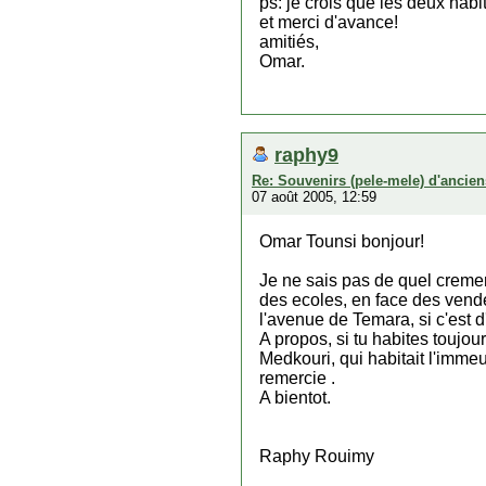
ps: je crois que les deux hab
et merci d'avance!
amitiés,
Omar.
raphy9
Re: Souvenirs (pele-mele) d'ancien
07 août 2005, 12:59
Omar Tounsi bonjour!
Je ne sais pas de quel cremeri
des ecoles, en face des vende
l'avenue de Temara, si c'est d
A propos, si tu habites toujou
Medkouri, qui habitait l'immeub
remercie .
A bientot.
Raphy Rouimy