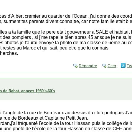
pas d'Albert cremier au quartier de l'Ocean, j'ai donne des coo
 surment tes parents divent connaitre, car notre famille etait b
lles a ta famille que le pere etait gouverneur a SALE et habitai
t des pompiers , si j'me rapelle bien apres 45 ansque je ne su
s photos je t'aurai envoye la photo de ma classe de 6eme au co
 restes au Maroc et qui sait, peu etre que tu connais.
cherches.
Répondre
Citer
Tw
s de Rabat, annees 1950's-60's
à l'angle de la rue de Bordeaux au dessus du club portugais.J'a
la rue de Bordeaux et Capitaine Petit Jean.
n,j'ai fréquenté l'ecole de la tour Hassan puis le collége de la
 j'ai une photo de l'école de la tour Hassan en classe de CFE an