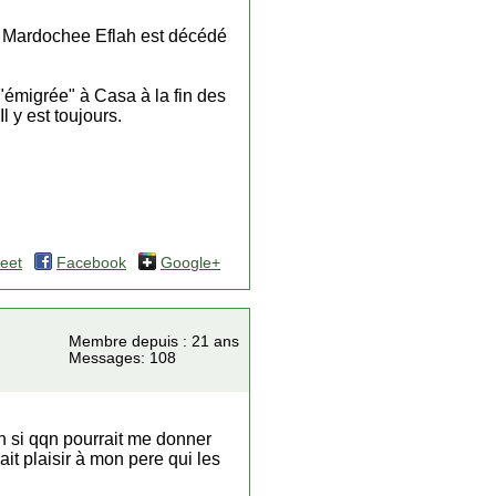
e. Mardochee Eflah est décédé
"émigrée" à Casa à la fin des
 y est toujours.
eet
Facebook
Google+
Membre depuis : 21 ans
Messages: 108
on si qqn pourrait me donner
ait plaisir à mon pere qui les