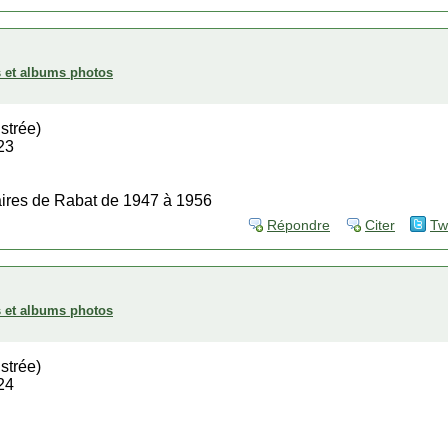
es et albums photos
strée)
23
aires de Rabat de 1947 à 1956
Répondre
Citer
Tw
es et albums photos
strée)
24