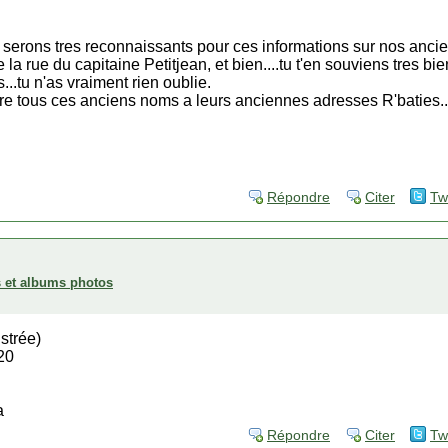
te serons tres reconnaissants pour ces informations sur nos an
a rue du capitaine Petitjean, et bien....tu t'en souviens tres bi
..tu n'as vraiment rien oublie.
re tous ces anciens noms a leurs anciennes adresses R'baties..
Répondre
Citer
Tw
es et albums photos
strée)
20
a
Répondre
Citer
Tw