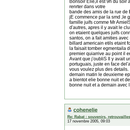
Bonsoir Elie,il est 9h du soir
renrter dans votre
bande des amis de la rue de
jE commence par la smd ,le
famille juifs comme Mr Amie
d'autres, apres il y avait le c
on etaient quelques juifs conn
santos, on a fait amities ave
billard americain etils etaint 
la faisait tomber egmentaila do
premier quiarrive au point il 
Avant que j'oubliS Il y avait 
portuguais, juste en face del'
vous voulez plus des details.
demain matin le deuxieme epis
a bientot elie bonne nuit et 
bonne nuit et a demain avec l'
cohenelie
Re: Rabat : souvenirs, retrouvaill
17 novembre 2005, 09:03