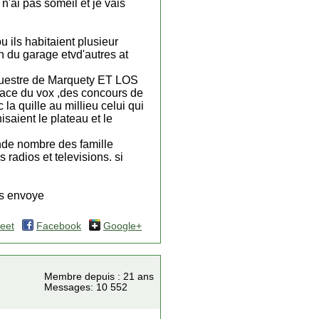
n'ai pas someil et je vais
ls habitaient plusieur
 du garage etvd'autres at
'orquestre de Marquety ET LOS
nface du vox ,des concours de
 la quille au millieu celui qui
isaient le plateau et le
rande nombre des famille
 radios et televisions. si
es envoye
eet
Facebook
Google+
Membre depuis : 21 ans
Messages: 10 552