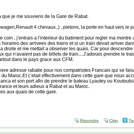
 que je me souviens de la Gare de Rabat.
wagen,Renault 4 chevaux..) , pietons, la porte en haut vers le p
e coin , j'entrais a l'interieur du batiment pour regler ma montre
s horaires des arrivees des trains et si un train devait arriver da
 la droite et me mettait a observer les quais. Car pour descendre v
x qui n'avaient pas de billets de train....J'adorais prendre le tr
rtout dans le pays grace aux CFM.
erniere adresse rabatie pour nos compatriotes Francais qui se fai
du Maroc.Et c'etait effectivement dans cette gare que nous a
blanca et son port afin de prendre le bateau Lyautey ou Koutou
rance et leurs adieux a Rabat et au Maroc.
es aux quais de cette gare.
Répondre
Citer
Tw