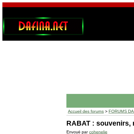
Accueil des forums
>
FORUMS DAF
RABAT : souvenirs, r
Envoyé par
cohenelie