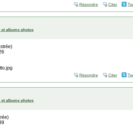
Répondre
Citer
Tw
es et albums photos
strée)
26
Répondre
Citer
Tw
es et albums photos
trée)
39