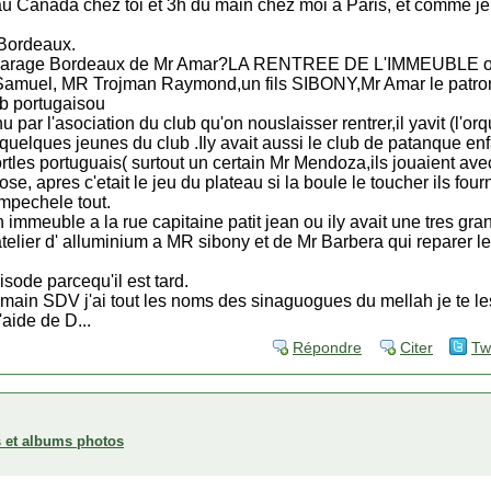
 au Canada chez toi et 3h du main chez moi a Paris, et comme je 
 Bordeaux.
 garage Bordeaux de Mr Amar?LA RENTREE DE L'IMMEUBLE ou i
lSamuel, MR Trojman Raymond,un fils SIBONY,Mr Amar le patron
lub portugaisou
u par l'asociation du club qu'on nouslaisser rentrer,il yavit (l
c quelques jeunes du club .Ily avait aussi le club de patanque e
fortles portuguais( surtout un certain Mr Mendoza,ils jouaient avec
se, apres c'etait le jeu du plateau si la boule le toucher ils fourn
empechele tout.
un immeuble a la rue capitaine patit jean ou ily avait une tres g
atelier d' alluminium a MR sibony et de Mr Barbera qui reparer les
ode parcequ'il est tard.
demain SDV j'ai tout les noms des sinaguogues du mellah je te l
aide de D...
Répondre
Citer
Tw
es et albums photos