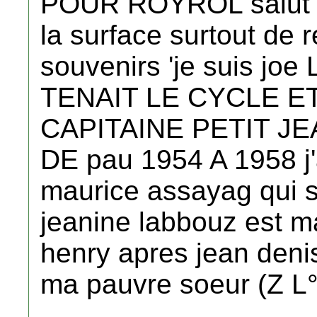
POUR ROYROL salut m
la surface surtout de
souvenirs 'je suis 
TENAIT LE CYCLE E
CAPITAINE PETIT JE
DE pau 1954 A 1958 j'
maurice assayag qui se
jeanine labbouz est m
henry apres jean deni
ma pauvre soeur (Z L°