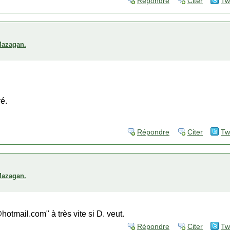
Répondre
Citer
Tw
 Mazagan.
é.
Répondre
Citer
Tw
 Mazagan.
otmail.com" à très vite si D. veut.
Répondre
Citer
Tw