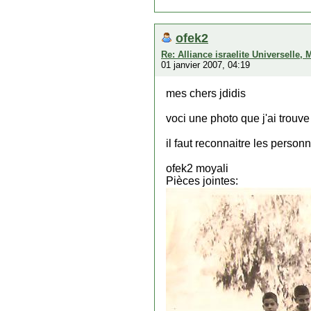
ofek2
Re: Alliance israelite Universelle,
01 janvier 2007, 04:19
mes chers jdidis
voci une photo que j'ai trou
il faut reconnaitre les person
ofek2 moyali
Pièces jointes: