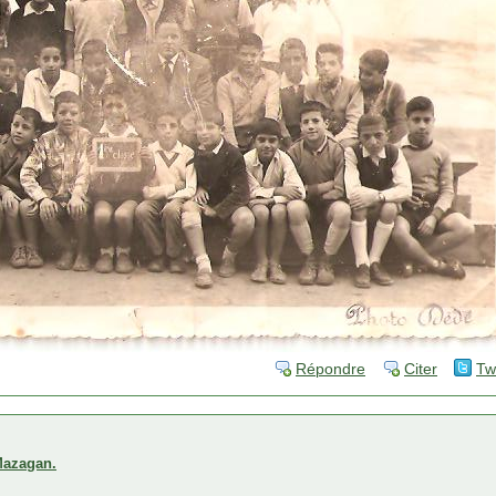
Répondre
Citer
Tw
 Mazagan.