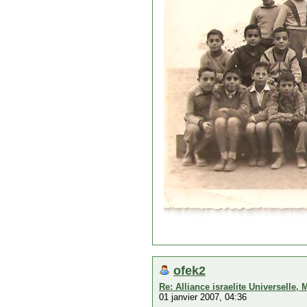
ofek2
Re: Alliance israelite Universelle,
01 janvier 2007, 04:36