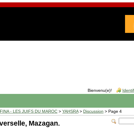
Bienvenu(e)!
Identi
INA - LES JUIFS DU MAROC
>
YAHSRA
>
Discussion
> Page 4
iverselle, Mazagan.