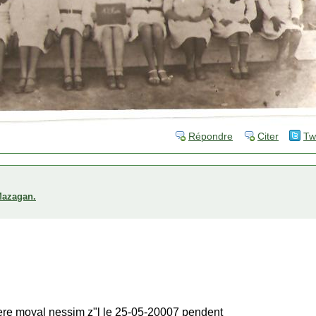
Répondre
Citer
Tw
 Mazagan.
ere moyal nessim z"l le 25-05-20007 pendent