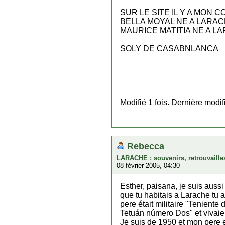
SUR LE SITE IL Y A MON 
BELLA MOYAL NE A LARA
MAURICE MATITIA NE A L
SOLY DE CASABNLANCA
Modifié 1 fois. Dernière modi
Rebecca
LARACHE : souvenirs, retrouvaille
08 février 2005, 04:30
Esther, paisana, je suis aus
que tu habitais a Larache tu 
pere était militaire "Tenien
Tetuán número Dos" et vivaien
Je suis de 1950 et mon pere et