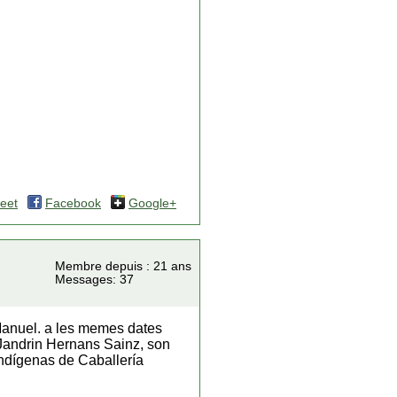
eet
Facebook
Google+
Membre depuis : 21 ans
Messages: 37
 Manuel. a les memes dates
t Jandrin Hernans Sainz, son
Indígenas de Caballería