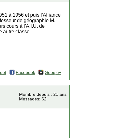
51 à 1956 et puis l'Alliance
professeur de géographie M.
s cours à l'A.I.U. de
e autre classe.
eet
Facebook
Google+
Membre depuis : 21 ans
Messages: 62