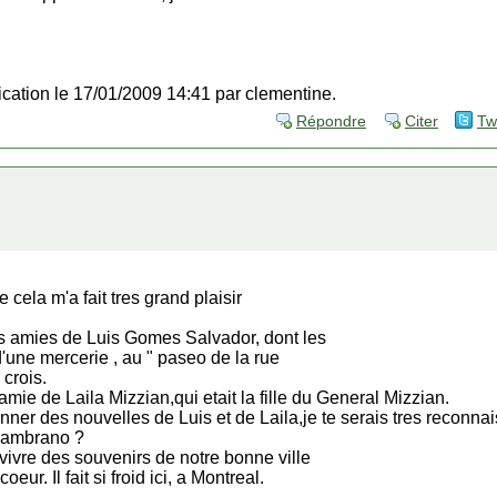
fication le 17/01/2009 14:41 par clementine.
Répondre
Citer
Tw
e cela m'a fait tres grand plaisir
ns amies de Luis Gomes Salvador, dont les
d'une mercerie , au " paseo de la rue
 crois.
mie de Laila Mizzian,qui etait la fille du General Mizzian.
ner des nouvelles de Luis et de Laila,je te serais tres reconnai
Zambrano ?
evivre des souvenirs de notre bonne ville
ur. Il fait si froid ici, a Montreal.