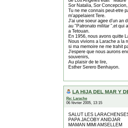
de Los Angeles etait " Madre"
Sor Natalia, Sor Concepcion, 
Tu ne me connais peut-etre p
m'appelaient Tere.
J'ai une soeur agee d'un an d
au "Patronato militar ",et qui
a Tetouan.
En 1956, nous avons quitte L
Nous vivions a Larache a la r
si ma memoire ne me trahit pa
J'espere que nous aurons en
souvenirs,
Au plaisir de te lire,
Esther Serero Benhayon.
LA HIJA DEL MAR Y D
Re: Larache
06 février 2005, 13:15
SALUT LES LARACHENSE
PAPA JACOBY ANIDJAR
MAMAN MIMI AMSELLEM