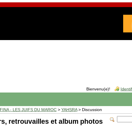
Bienvenu(e)!
Identi
INA - LES JUIFS DU MAROC
>
YAHSRA
> Discussion
, retrouvailles et album photos