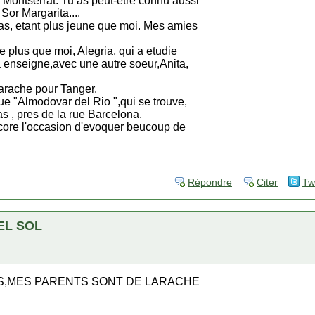
 Montserrat. Tu as peut-etre connu aussi
Sor Margarita....
as, etant plus jeune que moi. Mes amies
e plus que moi, Alegria, qui a etudie
 a enseigne,avec une autre soeur,Anita,
arache pour Tanger.
ue "Almodovar del Rio ",qui se trouve,
s , pres de la rue Barcelona.
core l'occasion d'evoquer beucoup de
Répondre
Citer
Tw
EL SOL
S,MES PARENTS SONT DE LARACHE