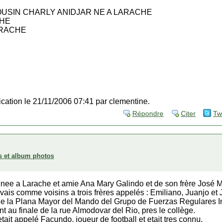
COUSIN CHARLY ANIDJAR NE A LARACHE
CHE
ARACHE
fication le 21/11/2006 07:41 par clementine.
Répondre
Citer
Tw
s et album photos
si nee a Larache et amie Ana Mary Galindo et de son frère José
avais comme voisins a trois frères appelés : Emiliano, Juanjo e
te de la Plana Mayor del Mando del Grupo de Fuerzas Regulares 
t au finale de la rue Almodovar del Rio, pres le collège.
ait appelé Facundo, joueur de football et etait tres connu.