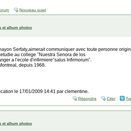
forum
Nouveau sujet
s et album photos
ayon Serfaty,aimerait communiquer avec toute personne origin
 etudie au college "Nuestra Senora de los
ger a l'ecole d'infirmiere"salus Infirmorum".
ontreal, depuis 1968.
fication le 17/01/2009 14:41 par clementine.
Répondre
Citer
Tw
s et album photos