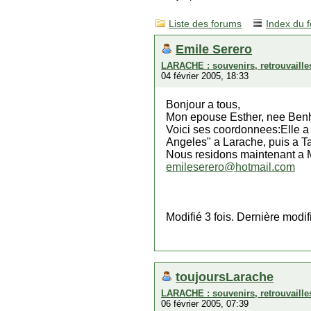
Liste des forums
Index du 
Emile Serero
LARACHE : souvenirs, retrouvaille
04 février 2005, 18:33
Bonjour a tous,
Mon epouse Esther, nee Benh
Voici ses coordonnees:Elle a
Angeles" a Larache, puis a Tan
Nous residons maintenant a M
emileserero@hotmail.com
Modifié 3 fois. Dernière modi
toujoursLarache
LARACHE : souvenirs, retrouvaille
06 février 2005, 07:39