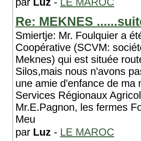
par
Luz
-
LE MAROC
Re: MEKNES ......suit
Smiertje: Mr. Foulquier a ét
Coopérative (SCVM: société
Meknes) qui est située rout
Silos,mais nous n'avons pa
une amie d'enfance de ma mè
Services Régionaux Agricol
Mr.E.Pagnon, les fermes Fo
Meu
par
Luz
-
LE MAROC