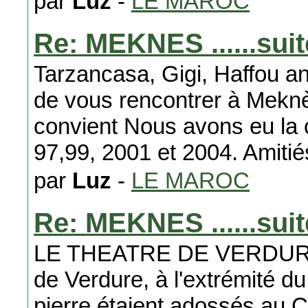
par
Luz
-
LE MAROC
Re: MEKNES ......suit
Tarzancasa, Gigi, Haffou a
de vous rencontrer à Meknès
convient Nous avons eu la
97,99, 2001 et 2004. Amitié
par
Luz
-
LE MAROC
Re: MEKNES ......suit
LE THEATRE DE VERDURE 
de Verdure, à l'extrémité d
pierre étaient adossés au 