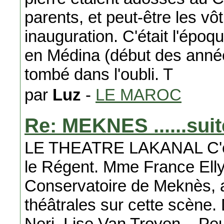
parents, et peut-être les vô
inauguration. C'était l'époq
en Médina (début des années
tombé dans l'oubli. T
par
Luz
-
LE MAROC
Re: MEKNES ......suit
LE THEATRE LAKANAL C'est 
le Régent. Mme France Elly
Conservatoire de Meknès, a
théâtrales sur cette scène.
Neri, Lise Van Troyen... P