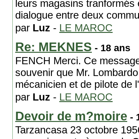
leurs magasins tranformés e
dialogue entre deux comm
par
Luz
-
LE MAROC
Re: MEKNES
- 18 ans
FENCH Merci. Ce message t
souvenir que Mr. Lombardo 
mécanicien et de pilote de l'A
par
Luz
-
LE MAROC
Devoir de m?moire
- 
Tarzancasa 23 octobre 1956