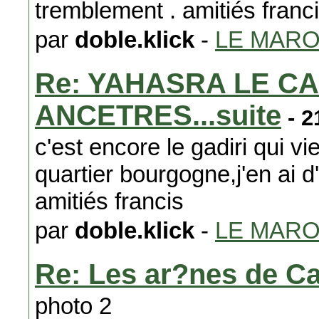
tremblement . amitiés franc
par
doble.klick
-
LE MAR
Re: YAHASRA LE C
ANCETRES...suite
- 2
c'est encore le gadiri qui vi
quartier bourgogne,j'en ai d
amitiés francis
par
doble.klick
-
LE MAR
Re: Les ar?nes de C
photo 2