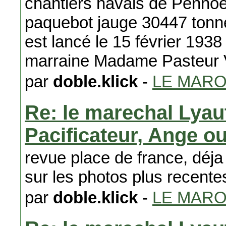
chantiers navals de Penhoët
paquebot jauge 30447 tonne
est lancé le 15 février 1938
marraine Madame Pasteur V
par
doble.klick
-
LE MAR
Re: le marechal Lyaut
Pacificateur, Ange 
revue place de france, déja
sur les photos plus recent
par
doble.klick
-
LE MAR