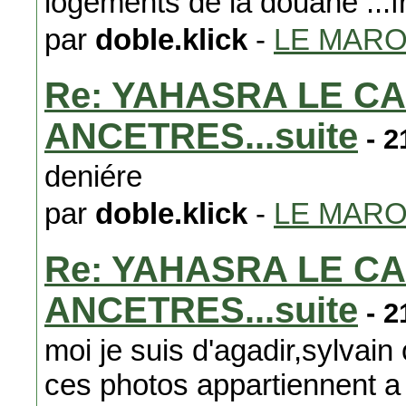
logements de la douane ...f
par
doble.klick
-
LE MAR
Re: YAHASRA LE C
ANCETRES...suite
- 2
deniére
par
doble.klick
-
LE MAR
Re: YAHASRA LE C
ANCETRES...suite
- 2
moi je suis d'agadir,sylvai
ces photos appartiennent a