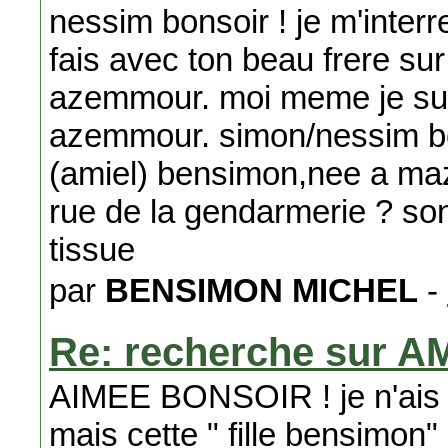
nessim bonsoir ! je m'interr
fais avec ton beau frere sur
azemmour. moi meme je suis l
azemmour. simon/nessim ben
(amiel) bensimon,nee a maz
rue de la gendarmerie ? so
tissue
par
BENSIMON MICHEL
-
Re: recherche sur A
AIMEE BONSOIR ! je n'ais
mais cette " fille bensimon"