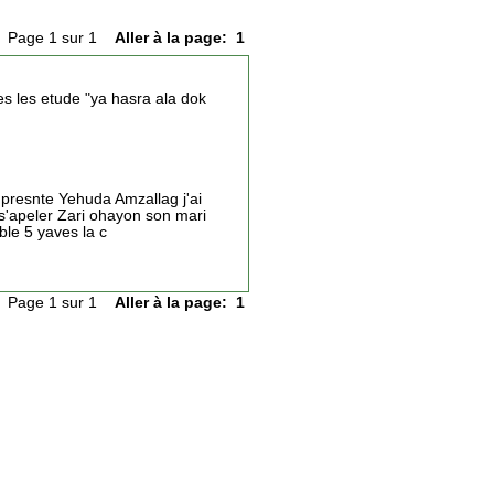
Page 1 sur 1
Aller à la page:
1
es les etude "ya hasra ala dok
 presnte Yehuda Amzallag j'ai
s s'apeler Zari ohayon son mari
ble 5 yaves la c
Page 1 sur 1
Aller à la page:
1