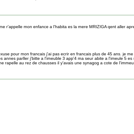
 me r'appelle mon enfance a l'habita es la mere MRIZIGA qent aller apr
use pour mon francais j'ai pas ecrir en francais plus de 45 ans. je me
es annes parller j'bitte a l'imeuble 3 app'4 ma seur abite a l'imeule 5 e
 me rapelle au rez de chausses il y'avais une synagog a cote de l'immeu