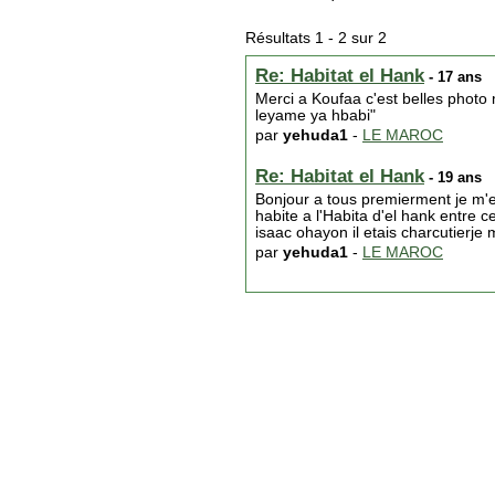
Résultats 1 - 2 sur 2
Re: Habitat el Hank
- 17 ans
Merci a Koufaa c'est belles photo
leyame ya hbabi"
par
yehuda1
-
LE MAROC
Re: Habitat el Hank
- 19 ans
Bonjour a tous premierment je m'ex
habite a l'Habita d'el hank entre c
isaac ohayon il etais charcutierje
par
yehuda1
-
LE MAROC