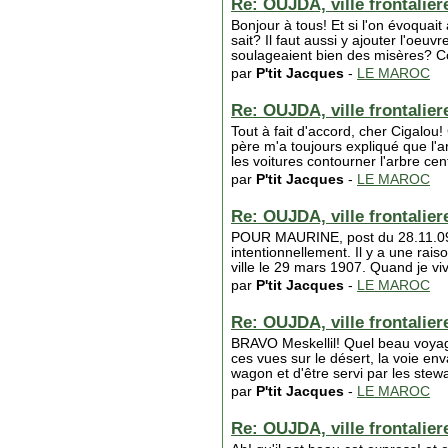
Re: OUJDA, ville frontaliere
Bonjour à tous! Et si l'on évoquai
sait? Il faut aussi y ajouter l'oeu
soulageaient bien des misères? Co
par
P'tit Jacques
-
LE MAROC
Re: OUJDA, ville frontaliere
Tout à fait d'accord, cher Cigalou
père m'a toujours expliqué que l'ar
les voitures contourner l'arbre ce
par
P'tit Jacques
-
LE MAROC
Re: OUJDA, ville frontaliere
POUR MAURINE, post du 28.11.09: S
intentionnellement. Il y a une rai
ville le 29 mars 1907. Quand je vi
par
P'tit Jacques
-
LE MAROC
Re: OUJDA, ville frontaliere
BRAVO Meskellil! Quel beau voyage
ces vues sur le désert, la voie en
wagon et d'être servi par les stew
par
P'tit Jacques
-
LE MAROC
Re: OUJDA, ville frontaliere