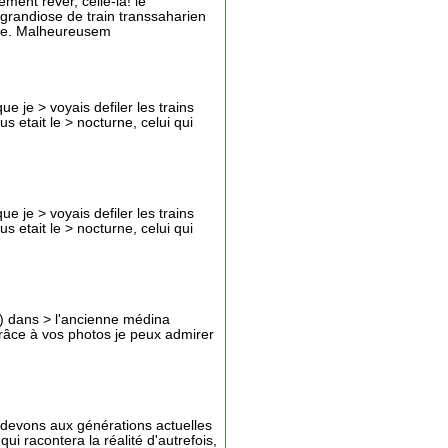
ement rêver, celle-là! le
grandiose de train transsaharien
che. Malheureusem
sque je > voyais defiler les trains
s etait le > nocturne, celui qui
sque je > voyais defiler les trains
s etait le > nocturne, celui qui
 s.) dans > l'ancienne médina
grâce à vos photos je peux admirer
s devons aux générations actuelles
ui racontera la réalité d'autrefois,