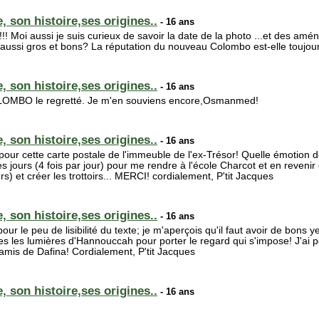
, son histoire,ses origines..
- 16 ans
!! Moi aussi je suis curieux de savoir la date de la photo ...et des am
t aussi gros et bons? La réputation du nouveau Colombo est-elle toujou
, son histoire,ses origines..
- 16 ans
t COLOMBO le regretté. Je m'en souviens encore,Osmanmed!
, son histoire,ses origines..
- 16 ans
pour cette carte postale de l'immeuble de l'ex-Trésor! Quelle émotion 
es jours (4 fois par jour) pour me rendre à l'école Charcot et en revenir
rs) et créer les trottoirs... MERCI! cordialement, P'tit Jacques
, son histoire,ses origines..
- 16 ans
our le peu de lisibilité du texte; je m'aperçois qu'il faut avoir de bons 
tes les lumières d'Hannouccah pour porter le regard qui s'impose! J'ai p
amis de Dafina! Cordialement, P'tit Jacques
, son histoire,ses origines..
- 16 ans