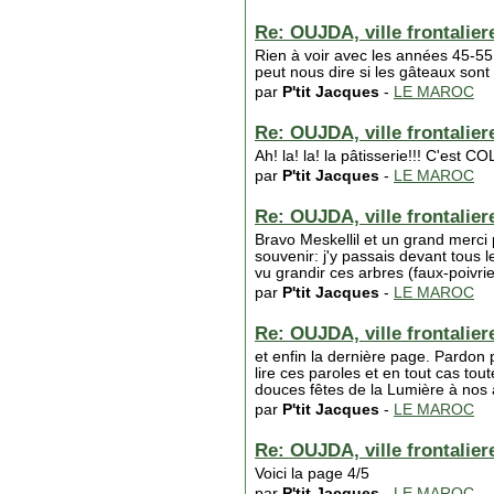
Re: OUJDA, ville frontaliere
Rien à voir avec les années 45-55!
peut nous dire si les gâteaux son
par
P'tit Jacques
-
LE MAROC
Re: OUJDA, ville frontaliere
Ah! la! la! la pâtisserie!!! C'es
par
P'tit Jacques
-
LE MAROC
Re: OUJDA, ville frontaliere
Bravo Meskellil et un grand merci 
souvenir: j'y passais devant tous l
vu grandir ces arbres (faux-poivrie
par
P'tit Jacques
-
LE MAROC
Re: OUJDA, ville frontaliere
et enfin la dernière page. Pardon p
lire ces paroles et en tout cas tou
douces fêtes de la Lumière à nos 
par
P'tit Jacques
-
LE MAROC
Re: OUJDA, ville frontaliere
Voici la page 4/5
par
P'tit Jacques
-
LE MAROC