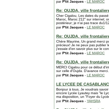
par
P'tit Jacques
-
LE MAROC
Re: OUJDA, ville frontaliere
Cher Cigalou, Les dates du passé r
Maroc, Maroc 212" sur internet; o
postérieur; je n'ai pas trace du1/1
par
P'tit Jacques
-
LE MAROC
Re: OUJDA, ville frontaliere
Chère Maurine, Un grand merci pou
précieux! Je ne peux pas publier 
j'essaie d'en savoir plus sur le co
par
P'tit Jacques
-
LE MAROC
Re: OUJDA, ville frontaliere
MERCI Cigalou pour ce début d'info
sur celle d'Oujda. D'avance merci. 
par
P'tit Jacques
-
LE MAROC
LE LYCEE DE CASABLAN
Bonjour à tous, Je voudrais savoi
encore Lycée Lyautey mais "le Ly
ma disposition, un "Foyer du Lycé
par
P'tit Jacques
-
YAHSRA