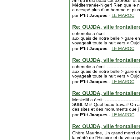
Ah! qu'il est beau cet express! et 
Méditerranée-Niger! Rien que le n
a occupé plus d'un homme et plus
par
P'tit Jacques
-
LE MAROC
Re: OUJDA, ville frontaliere
cohenelie a écrit: -------------------
aux quais de notre belle > gare en 
voyageait toute la nuit vers > Oujd
par
P'tit Jacques
-
LE MAROC
Re: OUJDA, ville frontaliere
cohenelie a écrit: -------------------
aux quais de notre belle > gare en 
voyageait toute la nuit vers > Oujd
par
P'tit Jacques
-
LE MAROC
Re: OUJDA, ville frontaliere
Meskellil a écrit: -----------------
SUBLIME! Quel beau travail! On a e
des sites et des monuments que j'é
par
P'tit Jacques
-
LE MAROC
Re: OUJDA, ville frontaliere
Chère Maurine, Un grand merci de m
la vérité de l'Histoire et du vécu 