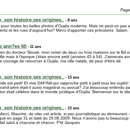
Page
, son histoire,ses origines..
- 8 ans
our toutes les belles photos d'Oujda moderne. Mais ne peut-on pas a
nts et les rues d'aujourd'hui? Merci d'apporter ces précisions. Salam
s ann?es 60
- 11 ans
bien du docteur Slovak, mon voisin de deux ou trois maisons sur le Bd 
 fille mais à l'époque j'étais encore petit (années 43 à 54). J'aimerais a
u le courage de retourner à Oujda, ma ville natale, de peur d'être dé
, son histoire,ses origines..
- 15 ans
e est petit! Et vive DAFINA qui rapproche petit à petit tous les oujdis!
grand-père était-il aussi magistrat ou avocat? J'ai beaucoup entendu pa
on était célèbre dans le monde juridique d'Oujda. Bienvenue sur le site
, son histoire,ses origines..
- 15 ans
rci, Maurine, de citer cet article, si peu journalistique au demeurant, 
oqué en page 31 et daté du 29.08.2009. Nous n'avons pas lu beaucoup 
ial salut à chacune et chacun. P'tit Jacques