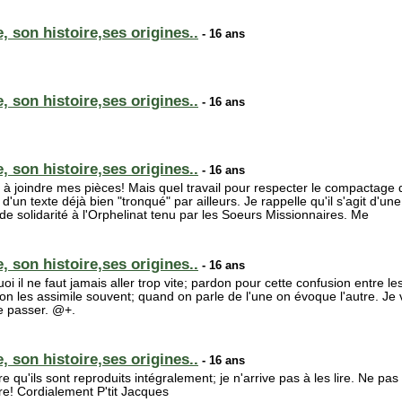
, son histoire,ses origines..
- 16 ans
, son histoire,ses origines..
- 16 ans
, son histoire,ses origines..
- 16 ans
vé à joindre mes pièces! Mais quel travail pour respecter le compactag
un texte déjà bien "tronqué" par ailleurs. Je rappelle qu'il s'agit d'
de solidarité à l'Orphelinat tenu par les Soeurs Missionnaires. Me
, son histoire,ses origines..
- 16 ans
 il ne faut jamais aller trop vite; pardon pour cette confusion entre le
 on les assimile souvent; quand on parle de l'une on évoque l'autre. J
re passer. @+.
, son histoire,ses origines..
- 16 ans
re qu'ils sont reproduits intégralement; je n'arrive pas à les lire. Ne pa
e! Cordialement P'tit Jacques