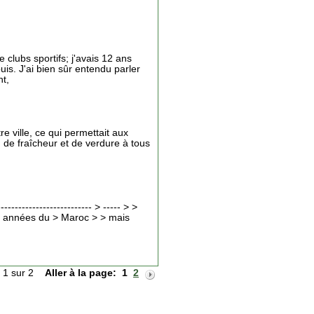
 clubs sportifs; j'avais 12 ans
ouis. J'ai bien sûr entendu parler
t,
e ville, ce qui permettait aux
, de fraîcheur et de verdure à tous
-------------------------- > ----- > >
es années du > Maroc > > mais
 1 sur 2
Aller à la page:
1
2