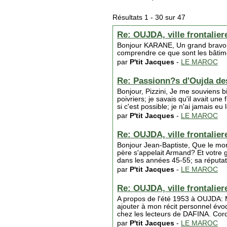
Résultats 1 - 30 sur 47
Re: OUJDA, ville frontaliere
Bonjour KARANE, Un grand bravo p
comprendre ce que sont les bâtime
par
P'tit Jacques
-
LE MAROC
Re: Passionn?s d'Oujda de
Bonjour, Pizzini, Je me souviens 
poivriers; je savais qu'il avait une
si c'est possible; je n'ai jamais e
par
P'tit Jacques
-
LE MAROC
Re: OUJDA, ville frontaliere
Bonjour Jean-Baptiste, Que le mond
père s'appelait Armand? Et votre 
dans les années 45-55; sa réputati
par
P'tit Jacques
-
LE MAROC
Re: OUJDA, ville frontaliere
A propos de l'été 1953 à OUJDA: Me
ajouter à mon récit personnel év
chez les lecteurs de DAFINA. Cord
par
P'tit Jacques
-
LE MAROC