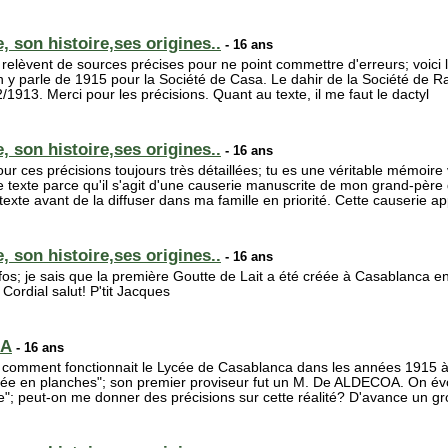
, son histoire,ses origines..
- 16 ans
elèvent de sources précises pour ne point commettre d'erreurs; voici l
n y parle de 1915 pour la Société de Casa. Le dahir de la Société de 
2/1913. Merci pour les précisions. Quant au texte, il me faut le dactyl
, son histoire,ses origines..
- 16 ans
r ces précisions toujours très détaillées; tu es une véritable mémoire
le texte parce qu'il s'agit d'une causerie manuscrite de mon grand-pèr
ntexte avant de la diffuser dans ma famille en priorité. Cette causerie ap
, son histoire,ses origines..
- 16 ans
s; je sais que la première Goutte de Lait a été créée à Casablanca en 1
Cordial salut! P'tit Jacques
CA
- 16 ans
r comment fonctionnait le Lycée de Casablanca dans les années 1915 à
cée en planches"; son premier proviseur fut un M. De ALDECOA. On év
e"; peut-on me donner des précisions sur cette réalité? D'avance un gr