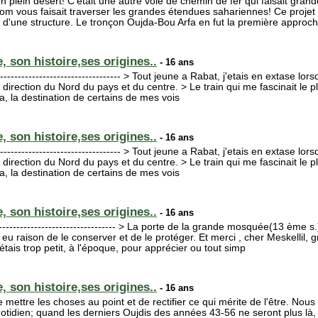
en plein désert! C'était une autre voie de chemin de fer qui faisait grand
om vous faisait traverser les grandes étendues sahariennes! Ce projet 
 d'une structure. Le tronçon Oujda-Bou Arfa en fut la première appro
, son histoire,ses origines..
- 16 ans
------------------------------------ > Tout jeune a Rabat, j'etais en extase lor
direction du Nord du pays et du centre. > Le train qui me fascinait le plu
a, la destination de certains de mes vois
, son histoire,ses origines..
- 16 ans
------------------------------------ > Tout jeune a Rabat, j'etais en extase lor
direction du Nord du pays et du centre. > Le train qui me fascinait le plu
a, la destination de certains de mes vois
, son histoire,ses origines..
- 16 ans
-------------------------------------- > La porte de la grande mosquée(13 ème
u raison de le conserver et de le protéger. Et merci , cher Meskellil, 
tais trop petit, à l'époque, pour apprécier ou tout simp
, son histoire,ses origines..
- 16 ans
ettre les choses au point et de rectifier ce qui mérite de l'être. Nou
quotidien; quand les derniers Oujdis des années 43-56 ne seront plus là, q