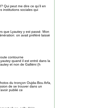
0? Qui peut me dire ce qu'il en
s institutions sociales qui
lors que Lyautey y est passé. Mon
énération: on avait préféré laissé
route contourne
yautey quand il est entré dans la
autey et non de Galliéni (h
photos du tronçon Oujda-Bou Arfa,
ession de se trouver dans un
avoir publié ce