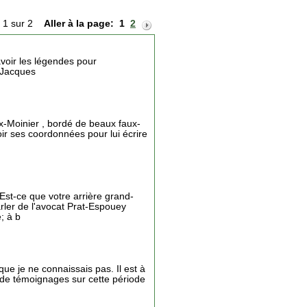
 1 sur 2
Aller à la page:
1
2
voir les légendes pour
. Jacques
ex-Moinier , bordé de beaux faux-
voir ses coordonnées pour lui écrire
 Est-ce que votre arrière grand-
rler de l'avocat Prat-Espouey
; à b
que je ne connaissais pas. Il est à
de témoignages sur cette période