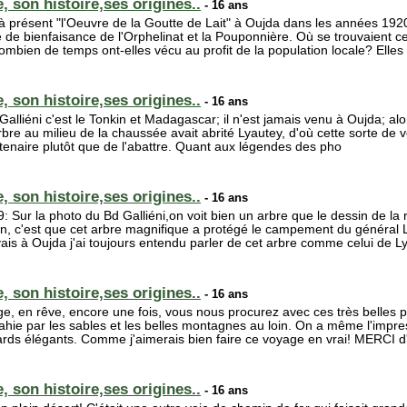
, son histoire,ses origines..
- 16 ans
t à présent "l'Oeuvre de la Goutte de Lait" à Oujda dans les années 192
vre de bienfaisance de l'Orphelinat et la Pouponnière. Où se trouvaient ce
mbien de temps ont-elles vécu au profit de la population locale? Elles
, son histoire,ses origines..
- 16 ans
! Galliéni c'est le Tonkin et Madagascar; il n'est jamais venu à Oujda; a
bre au milieu de la chaussée avait abrité Lyautey, d'où cette sorte de v
ntenaire plutôt que de l'abattre. Quant aux légendes des pho
, son histoire,ses origines..
- 16 ans
ur la photo du Bd Galliéni,on voit bien un arbre que le dessin de la 
son, c'est que cet arbre magnifique a protégé le campement du général L
vais à Oujda j'ai toujours entendu parler de cet arbre comme celui de Ly
, son histoire,ses origines..
- 16 ans
, en rêve, encore une fois, vous nous procurez avec ces très belles 
vahie par les sables et les belles montagnes au loin. On a même l'impr
ards élégants. Comme j'aimerais bien faire ce voyage en vrai! MERCI d'
, son histoire,ses origines..
- 16 ans