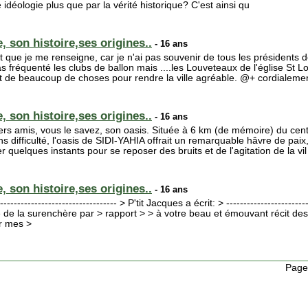
idéologie plus que par la vérité historique? C'est ainsi qu
, son histoire,ses origines..
- 16 ans
t que je me renseigne, car je n'ai pas souvenir de tous les présidents de
pas fréquenté les clubs de ballon mais ....les Louveteaux de l'église St L
t de beaucoup de choses pour rendre la ville agréable. @+ cordialemen
, son histoire,ses origines..
- 16 ans
ers amis, vous le savez, son oasis. Située à 6 km (de mémoire) du centr
ns difficulté, l'oasis de SIDI-YAHIA offrait un remarquable hâvre de paix
r quelques instants pour se reposer des bruits et de l'agitation de la vil
, son histoire,ses origines..
- 16 ans
--------------------------------- > P'tit Jacques a écrit: > ------------------------
re de la surenchère par > rapport > > à votre beau et émouvant récit d
er mes >
Page