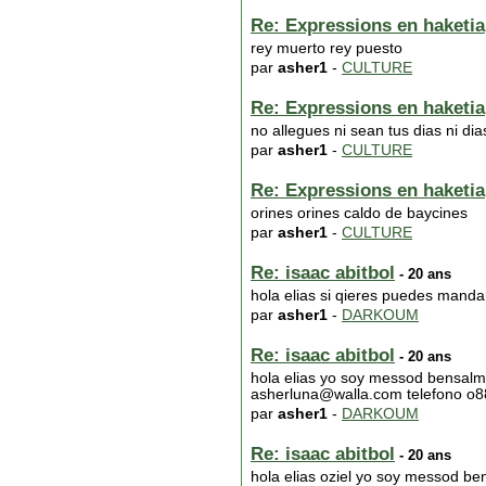
Re: Expressions en haketia
rey muerto rey puesto
par
asher1
-
CULTURE
Re: Expressions en haketia
no allegues ni sean tus dias ni dia
par
asher1
-
CULTURE
Re: Expressions en haketia
orines orines caldo de baycines
par
asher1
-
CULTURE
Re: isaac abitbol
- 20 ans
hola elias si qieres puedes manda
par
asher1
-
DARKOUM
Re: isaac abitbol
- 20 ans
hola elias yo soy messod bensalmo
asherluna@walla.com telefono o8
par
asher1
-
DARKOUM
Re: isaac abitbol
- 20 ans
hola elias oziel yo soy messod be