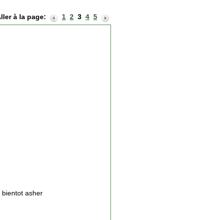
ller à la page:
1
2
3
4
5
a bientot asher