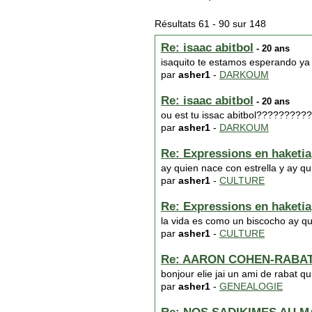
Résultats 61 - 90 sur 148
Re: isaac abitbol
- 20 ans
isaquito te estamos esperando ya
par
asher1
-
DARKOUM
Re: isaac abitbol
- 20 ans
ou est tu issac abitbol?????????
par
asher1
-
DARKOUM
Re: Expressions en haketia
ay quien nace con estrella y ay qu
par
asher1
-
CULTURE
Re: Expressions en haketia
la vida es como un biscocho ay q
par
asher1
-
CULTURE
Re: AARON COHEN-RABA
bonjour elie jai un ami de rabat qu
par
asher1
-
GENEALOGIE