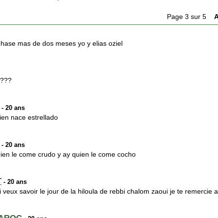
Page 3 sur 5
A
 hase mas de dos meses yo y elias oziel
????
- 20 ans
ien nace estrellado
- 20 ans
uien le come crudo y ay quien le come cocho
T
- 20 ans
i veux savoir le jour de la hiloula de rebbi chalom zaoui je te remercie 