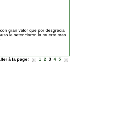
 con gran valor que por desgracia
e causo le setenciaron la muerte mas
o
ller à la page:
1
2
3
4
5