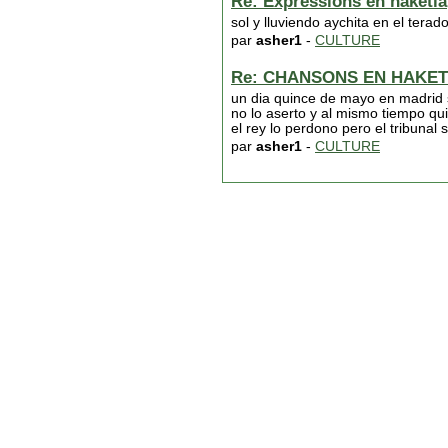
Re: Expressions en haketia
sol y lluviendo aychita en el te
par
asher1
-
CULTURE
Re: CHANSONS EN HAKET
un dia quince de mayo en madrid s
no lo aserto y al mismo tiempo quis
el rey lo perdono pero el tribun
par
asher1
-
CULTURE