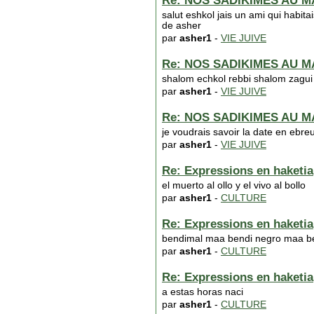
Re: NOS SADIKIMES AU 
salut eshkol jais un ami qui habita
de asher
par
asher1
-
VIE JUIVE
Re: NOS SADIKIMES AU 
shalom echkol rebbi shalom zagui 
par
asher1
-
VIE JUIVE
Re: NOS SADIKIMES AU 
je voudrais savoir la date en ebre
par
asher1
-
VIE JUIVE
Re: Expressions en haketia
el muerto al ollo y el vivo al bollo
par
asher1
-
CULTURE
Re: Expressions en haketia
bendimal maa bendi negro maa be
par
asher1
-
CULTURE
Re: Expressions en haketia
a estas horas naci
par
asher1
-
CULTURE