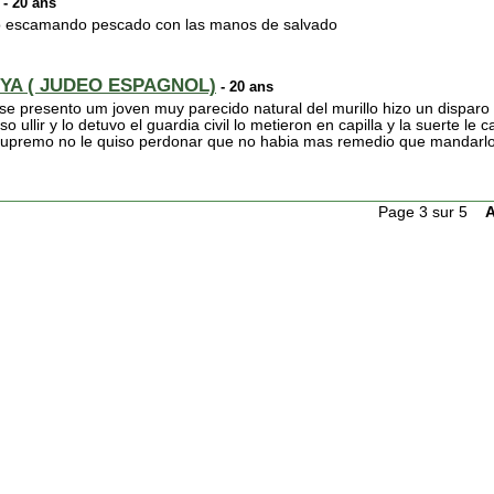
- 20 ans
rado escamando pescado con las manos de salvado
YA ( JUDEO ESPAGNOL)
- 20 ans
e presento um joven muy parecido natural del murillo hizo un disparo
o ullir y lo detuvo el guardia civil lo metieron en capilla y la suerte l
al supremo no le quiso perdonar que no habia mas remedio que mandarl
Page 3 sur 5
A