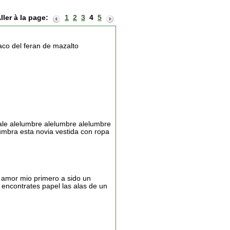
ller à la page:
1
2
3
4
5
aco del feran de mazalto
ale alelumbre alelumbre alelumbre
umbra esta novia vestida con ropa
 amor mio primero a sido un
 encontrates papel las alas de un