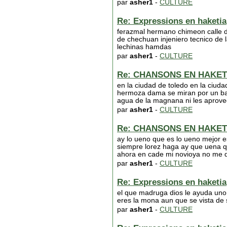
par
asher1
-
CULTURE
Re: Expressions en haketia
ferazmal hermano chimeon calle del
de chechuan injeniero tecnico de l
lechinas hamdas
par
asher1
-
CULTURE
Re: CHANSONS EN HAKET
en la ciudad de toledo en la ciud
hermoza dama se miran por un bal
agua de la magnana ni les aprove
par
asher1
-
CULTURE
Re: CHANSONS EN HAKET
ay lo ueno que es lo ueno mejor es
siempre lorez haga ay que uena q
ahora en cade mi novioya no me d
par
asher1
-
CULTURE
Re: Expressions en haketia
el que madruga dios le ayuda uno
eres la mona aun que se vista de
par
asher1
-
CULTURE