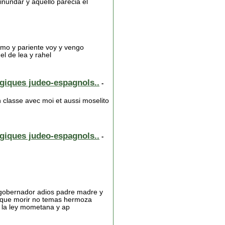
inundar y aquello parecia el
imo y pariente voy y vengo
l de lea y rahel
lgiques judeo-espagnols..
-
n classe avec moi et aussi moselito
lgiques judeo-espagnols..
-
l gobernador adios padre madre y
o que morir no temas hermoza
 la ley mometana y ap