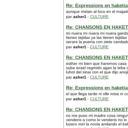
Re: Expressions en haketia
aunque metan al loco en el majade
par
asher1
-
CULTURE
Re: CHANSONS EN HAKET
mi nuera mi nuera mi nuera garida
tienen tejidas ya las tienen tejid
serare la puerta con siete candad
par
asher1
-
CULTURE
Re: CHANSONS EN HAKET
esther mi bien que haremos casa 
suba israel regmido agan la teba d
luhot del sinai con el que dijo anoji
par
asher1
-
CULTURE
Re: Expressions en haketia
el que llega tarde ni olle misa ni 
par
asher1
-
CULTURE
Re: CHANSONS EN HAKET
no me puso mi madre cosa ninguna
venderis a como lo venderis no lo
luzero miri la novia andando el kah