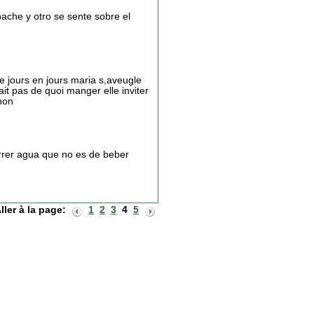
ache y otro se sente sobre el
e jours en jours maria s,aveugle
it pas de quoi manger elle inviter
 non
orrer agua que no es de beber
ller à la page:
1
2
3
4
5