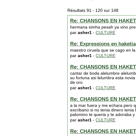
Résultats 91 - 120 sur 148
Re: CHANSONS EN HAKET
hermana simha pesah ya vino prepa
par
asher1
-
CULTURE
Re: Expressions en haketia
maestro ciruela que se cago en la
par
asher1
-
CULTURE
Re: CHANSONS EN HAKET
cantar de boda alelumbre alelumbr
su fortuna asi lelumbra esta novi
de oro
par
asher1
-
CULTURE
Re: CHANSONS EN HAKET
a la mar fuera y me echara pero 
escribano si no tenia dinero tenia
palomino te queria y te adoraba y 
par
asher1
-
CULTURE
Re: CHANSONS EN HAKET