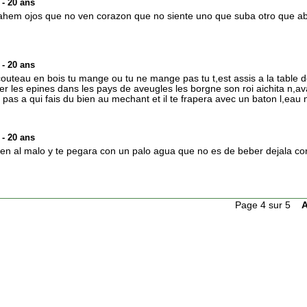
- 20 ans
enahem ojos que no ven corazon que no siente uno que suba otro que ab
- 20 ans
outeau en bois tu mange ou tu ne mange pas tu t,est assis a la table d
er les epines dans les pays de aveugles les borgne son roi aichita n,ava
ois pas a qui fais du bien au mechant et il te frapera avec un baton l,eau
- 20 ans
ien al malo y te pegara con un palo agua que no es de beber dejala c
Page 4 sur 5
A