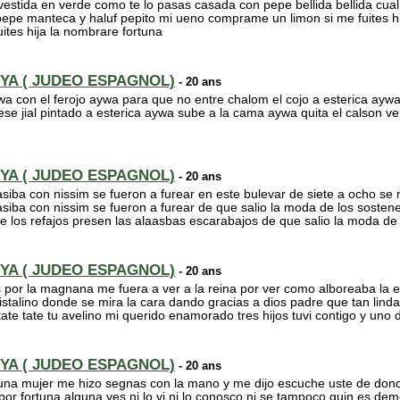
a vestida en verde como te lo pasas casada con pepe bellida bellida cual
pepe manteca y haluf pepito mi ueno comprame un limon si me fuites h
tes hija la nombrare fortuna
YA ( JUDEO ESPAGNOL)
- 20 ans
wa con el ferojo aywa para que no entre chalom el cojo a esterica aywa
se jial pintado a esterica aywa sube a la cama aywa quita el calson 
YA ( JUDEO ESPAGNOL)
- 20 ans
asiba con nissim se fueron a furear en este bulevar de siete a ocho se
asiba con nissim se fueron a furear de que salio la moda de los soste
e los refajos presen las alaasbas escarabajos de que salio la moda de
YA ( JUDEO ESPAGNOL)
- 20 ans
 por la magnana me fuera a ver a la reina por ver como alboreaba la e
istalino donde se mira la cara dando gracias a dios padre que tan linda 
tate tate tu avelino mi querido enamorado tres hijos tuvi contigo y uno d
YA ( JUDEO ESPAGNOL)
- 20 ans
 una mujer me hizo segnas con la mano y me dijo escuche uste de dond
 por fortuna alguna ves ni lo vi ni lo conosco ni se tampoco quin es d