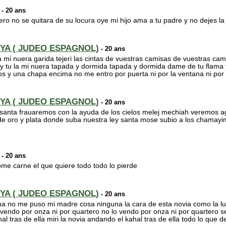
- 20 ans
ro no se quitara de su locura oye mi hijo ama a tu padre y no dejes la
YA ( JUDEO ESPAGNOL)
- 20 ans
 mi nuera garida tejeri las cintas de vuestras camisas de vuestras cam
as y tu la mi nuera tapada y dormida tapada y dormida dame de tu flama 
os y una chapa encima no me entro por puerta ni por la ventana ni por 
YA ( JUDEO ESPAGNOL)
- 20 ans
santa frauaremos con la ayuda de los cielos melej mechiah veremos ag
e oro y plata donde suba nuestra ley santa mose subio a los chamayim s
- 20 ans
come carne el que quiere todo todo lo pierde
YA ( JUDEO ESPAGNOL)
- 20 ans
 no me puso mi madre cosa ninguna la cara de esta novia como la lun
 vendo por onza ni por quartero no lo vendo por onza ni por quartero s
al tras de ella miri la novia andando el kahal tras de ella todo lo que d