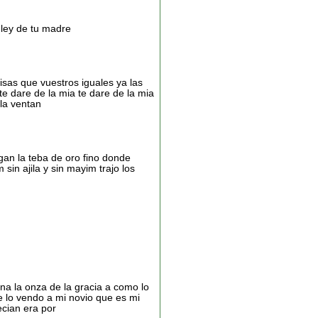
 ley de tu madre
isas que vuestros iguales ya las
te dare de la mia te dare de la mia
la ventan
an la teba de oro fino donde
in ajila y sin mayim trajo los
a la onza de la gracia a como lo
e lo vendo a mi novio que es mi
ecian era por