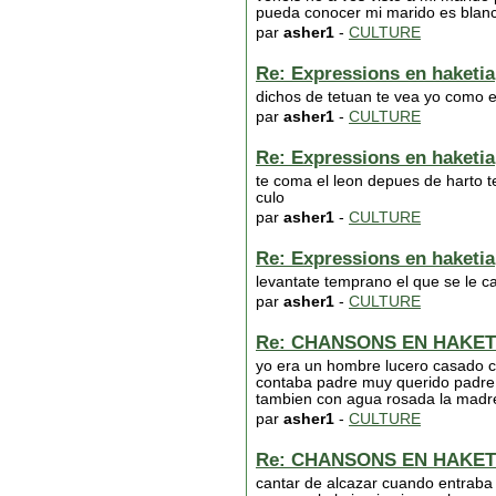
pueda conocer mi marido es blanco
par
asher1
-
CULTURE
Re: Expressions en haketia
dichos de tetuan te vea yo como el
par
asher1
-
CULTURE
Re: Expressions en haketia
te coma el leon depues de harto t
culo
par
asher1
-
CULTURE
Re: Expressions en haketia
levantate temprano el que se le ca
par
asher1
-
CULTURE
Re: CHANSONS EN HAKET
yo era un hombre lucero casado co
contaba padre muy querido padre 
tambien con agua rosada la madre 
par
asher1
-
CULTURE
Re: CHANSONS EN HAKET
cantar de alcazar cuando entraba e