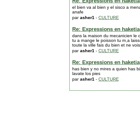
Re: Expressions en haketia
el bien va al bien y el sisco a m
anafe
par
asher1
-
CULTURE
Re: Expressions en haketia
dans la maison du mecanicien le c
tu a mange le poisson tu m,a laiss
toute la ville fais du bien et ne v
par
asher1
-
CULTURE
Re: Expressions en haketia
has bien y no mires a quien has b
lavate los pies
par
asher1
-
CULTURE