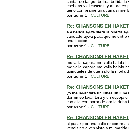
cantar de tanger bellida bellida l
chebdas y el cuscusu y ahora co 
ueno comprame una cuna si me fui
par
asher1
-
CULTURE
Re: CHANSONS EN HAKET
a esterica aywa siera la puerta ay
candado aywa para que no entre e
una leccion
par
asher1
-
CULTURE
Re: CHANSONS EN HAKET
me valla capara me valla halala h
me valla capara me valla halala h
quinqueles de que salio la moda d
par
asher1
-
CULTURE
Re: CHANSONS EN HAKET
yo me levantara un lunes un lunes
dormir se levantara y un espejo cr
con ella con barra de oro la daba 
par
asher1
-
CULTURE
Re: CHANSONS EN HAKET
al pasar por una calle encontre a
veneis no a ves visto a mi marido