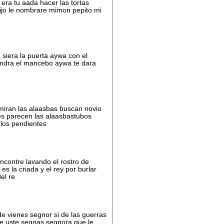
 era tu aada hacer las tortas
ijo le nombrare mimon pepito mi
 siera la puerta aywa con el
vendra el mancebo aywa te dara
 miran las alaasbas buscan novio
nes parecen las alaasbastubos
 los pendientes
ncontre lavando el rostro de
es la criada y el rey por burlar
el re
e vienes segnor si de las guerras
eme uste segnas segnora que le