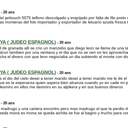
- 20 ans
 jarbouch 5075 telfono descolgado y engrijado por falta de filo preto d
as monteras del foki importador y exportador de letuario azuda fresca 
YA ( JUDEO ESPAGNOL)
- 20 ans
ad de granada alli se crio un manzebo que diego leon se llama de una
con tambien por una ventana y el dia que no se ven no les aprovecha n
cha el dinero con que leon negociaba un dia subiendo al monte con d
YA ( JUDEO ESPAGNOL)
- 20 ans
 el dio del cielo desei a tener marido desei a tener marido me le de el 
ue es la esperanza quien aspera bien alcanza cuando yo en cade mi p
esmiro en ellos me desmiro en su alpikera y en sus buenos dineros
- 20 ans
 madrugo y una cartera encontro pero mas madrugo el que la perdio d
 seda mona es mona se queda aichita se fue al bagno y trucho para co