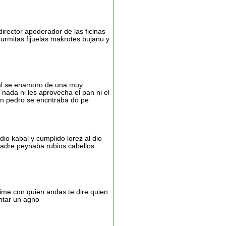
irector apoderador de las ficinas
turmitas fijuelas makrotes bujanu y
 tal se enamoro de una muy
ada ni les aprovecha el pan ni el
on pedro se encntraba do pe
dio kabal y cumplido lorez al dio
adre peynaba rubios cabellos
ime con quien andas te dire quien
ntar un agno