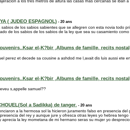
jeracion a los tres metros de altura las casas mas cercanas se iban a 
YA ( JUDEO ESPAGNOL)
- 20 ans
abios de los sabios sabientes que se allegren con esta novia todo pr
o de los sabios de los sabios de la ley que sea su casamiento como e
ouvenirs..Ksar el-K?bir ,Albums de famille, recits nosta
el perez et decede sa cousine a ashdod me l,avait dis luis aussi ete e
ouvenirs..Ksar el-K?bir ,Albums de famille, recits nosta
 neveu s,appelle samuel??
CHOUEL(Sol a Sadikka) de tanger.
- 20 ans
enciaron a la hermosa sol la hicieron juramento falso en presencia de
resencia del rey y aunque jure y ofresca otras leyes yo hebrea teng
ey aprecia la ley mometana de mi hermano seras su mujer yo desprecio