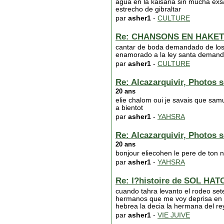
agua en la kaisaria sin mucha exsa
estrecho de gibraltar
par
asher1
-
CULTURE
Re: CHANSONS EN HAKET
cantar de boda demandado de los s
enamorado a la ley santa demandad
par
asher1
-
CULTURE
Re: Alcazarquivir, Photos s
20 ans
elie chalom oui je savais que samu
a bientot
par
asher1
-
YAHSRA
Re: Alcazarquivir, Photos s
20 ans
bonjour eliecohen le pere de ton
par
asher1
-
YAHSRA
Re: l?histoire de SOL HAT
cuando tahra levanto el rodeo set
hermanos que me voy deprisa en p
hebrea la decia la hermana del r
par
asher1
-
VIE JUIVE