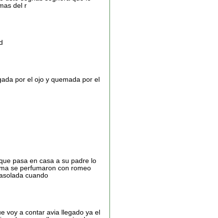
mas del r
d
lgada por el ojo y quemada por el
 que pasa en casa a su padre lo
 cama se perfumaron con romeo
 casolada cuando
e voy a contar avia llegado ya el