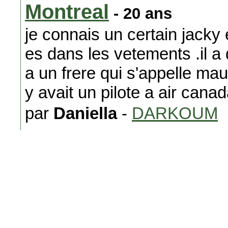
Montreal
- 20 ans
je connais un certain jacky e
es dans les vetements .il a
a un frere qui s'appelle mau
y avait un pilote a air canad
par
Daniella
-
DARKOUM
Re: photographe pol
je me suis trompee alain qua
avec robert,je pense qu'ils s
par
Daniella
-
LE MAROC