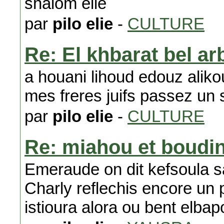
shalom elie
par
pilo elie
-
CULTURE
Re: El khbarat bel ar
a houani lihoud edouz alik
mes freres juifs passez un 
par
pilo elie
-
CULTURE
Re: miahou et boudi
Emeraude on dit kefsoula s
Charly reflechis encore un p
istioura alora ou bent elbapo