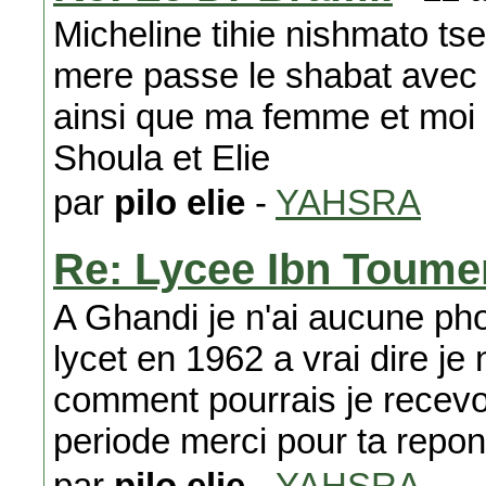
Micheline tihie nishmato ts
mere passe le shabat avec 
ainsi que ma femme et moi 
Shoula et Elie
par
pilo elie
-
YAHSRA
Re: Lycee Ibn Toume
A Ghandi je n'ai aucune phot
lycet en 1962 a vrai dire je
comment pourrais je recevo
periode merci pour ta repon
par
pilo elie
-
YAHSRA