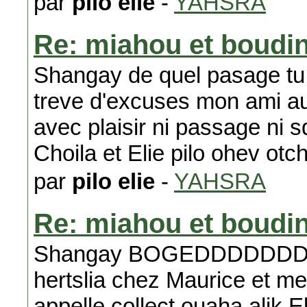
par
pilo elie
-
YAHSRA
Re: miahou et boudi
Shangay de quel pasage tu p
treve d'excuses mon ami au 
avec plaisir ni passage 
Choila et Elie pilo ohev otc
par
pilo elie
-
YAHSRA
Re: miahou et boudi
Shangay BOGEDDDDDDDDD
hertslia chez Maurice et me
appelle collect ouaha alik El