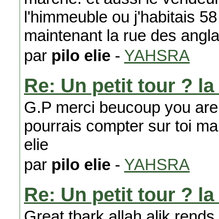
l'himmeuble ou j'habitais 58
maintenant la rue des angla
par
pilo elie
-
YAHSRA
Re: Un petit tour ? l
G.P merci beucoup you are r
pourrais compter sur toi m
elie
par
pilo elie
-
YAHSRA
Re: Un petit tour ? l
Great tbark allah alik rends