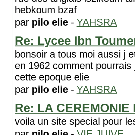
hebkoum bzaf
par
pilo elie
-
YAHSRA
Re: Lycee Ibn Toume
bonsoir a tous moi aussi j e
en 1962 comment pourrais je
cette epoque elie
par
pilo elie
-
YAHSRA
Re: LA CEREMONIE
voila un site special pour l
par
pilo elie
-
VIE JUIVE