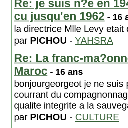
Re: je suis n?e en 19
cu jusqu'en 1962
- 16 
la directrice Mlle Levy etai
par
PICHOU
-
YAHSRA
Re: La franc-ma?onne
Maroc
- 16 ans
bonjourgeorgeot je ne suis
courrant du compagnonnage
qualite integrite a la sauve
par
PICHOU
-
CULTURE