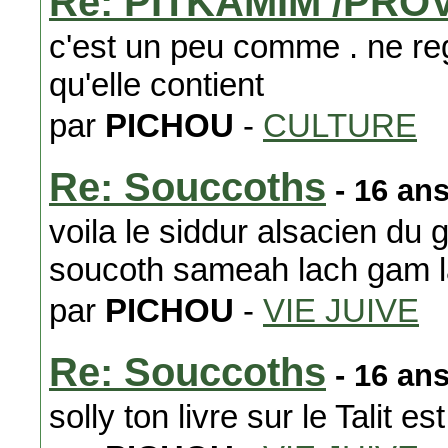
Re: PITKAMIM /PR
c'est un peu comme . ne reg
qu'elle contient
par
PICHOU
-
CULTURE
Re: Souccoths
- 16 an
voila le siddur alsacien du
soucoth sameah lach gam 
par
PICHOU
-
VIE JUIVE
Re: Souccoths
- 16 an
solly ton livre sur le Talit 