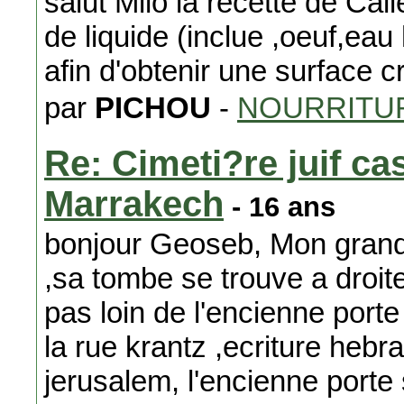
salut Milo la recette de C
de liquide (inclue ,oeuf,eau 
afin d'obtenir une surface 
par
PICHOU
-
NOURRITUR
Re: Cimeti?re juif c
Marrakech
- 16 ans
bonjour Geoseb, Mon gra
,sa tombe se trouve a droit
pas loin de l'encienne port
la rue krantz ,ecriture hebr
jerusalem, l'encienne porte