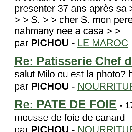
presenter 37 ans après sa > m
> > S. > > cher S. mon pere
nahmany nee a casa > >
par
PICHOU
-
LE MAROC
Re: Patisserie Chef 
salut Milo ou est la photo? 
par
PICHOU
-
NOURRITUR
Re: PATE DE FOIE
- 1
mousse de foie de canard
par
PICHOU
-
NOURRITUR