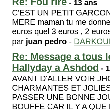
Re: Fou rire
- 13 ans
C'EST UN PETIT GARCON
MERE maman tu me donnes 
euros quel 3 euros , 2 euros 
par
juan pedro
-
DARKOU
Re: Message a tous l
Hallyday a Ashdod
- 
AVANT D'ALLER VOIR JH
CHARMANTES ET JOLIES
PASSER UNE BONNE JO
BOUFFE CAR IL Y A QU