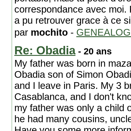
correspondance avec moi. P
a pu retrouver grace à ce si
par
mochito
-
GENEALOG
Re: Obadia
- 20 ans
My father was born in maz
Obadia son of Simon Obadia
and I leave in Paris. My 3 
Casablanca, and I don't kn
my father was only a child 
he had many cousins, uncle
Have you some more informa