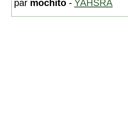
par
mochito
-
YAHSRA