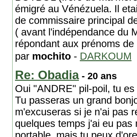
émigré au Vénézuela. Il eta
de commissaire principal de
( avant l'indépendance du Ma
répondant aux prénoms de 
par
mochito
-
DARKOUM
Re: Obadia
- 20 ans
Oui "ANDRE" pil-poil, tu es t
Tu passeras un grand bonjou
m'excuseras si je n'ai pas r
quelques temps j'ai eu pa
portable, mais tu peux d'ore